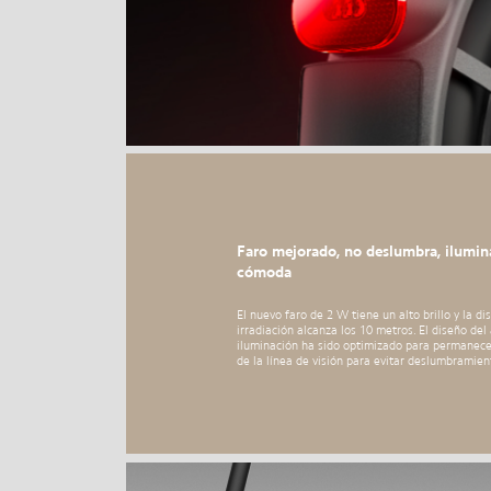
Faro mejorado, no deslumbra, ilumi
cómoda
El nuevo faro de 2 W tiene un alto brillo y la di
irradiación alcanza los 10 metros. El diseño del
iluminación ha sido optimizado para permanece
de la línea de visión para evitar deslumbramien