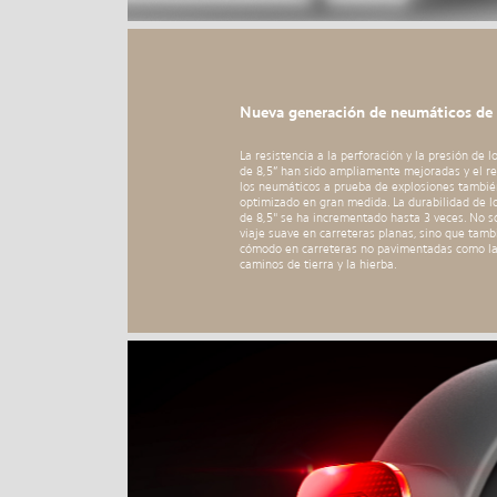
Nueva generación de neumáticos de 
La resistencia a la perforación y la presión de 
de 8,5” han sido ampliamente mejoradas y el r
los neumáticos a prueba de explosiones tambié
optimizado en gran medida. La durabilidad de l
de 8,5" se ha incrementado hasta 3 veces. No s
viaje suave en carreteras planas, sino que tam
cómodo en carreteras no pavimentadas como la 
caminos de tierra y la hierba.