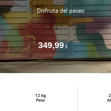
Disfruta del paseo
349,99
€
12 kg
2
Peso
A