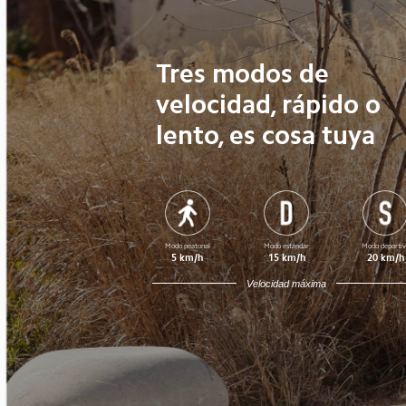
Tres modos de
velocidad, rápido o
lento, es cosa tuya
Modo peatonal
Modo estándar
Modo deportiv
5 km/h
15 km/h
20 km/h
Velocidad máxima