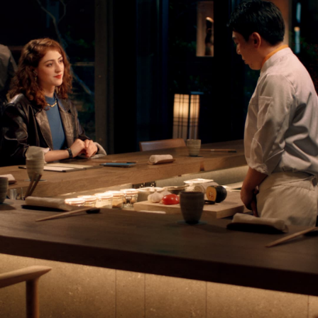
Borrado mágico 

Intérprete por 

Pro por IA
IA
Borrando 
Comunícate como un 
perfectamente las 
nativo
"Imperfecciones"
Grabadora 

AI 
IA
Film
Tu capturador de 
Convierte tus ideas en 
inspiración
clips