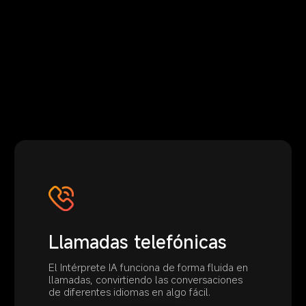
Llamadas telefónicas
Llamadas telefónicas
El Intérprete IA funciona de forma fluida en 
El Intérprete IA funciona de forma fluida en 
llamadas, convirtiendo las conversaciones 
llamadas, convirtiendo las conversaciones 
de diferentes idiomas en algo fácil.
de diferentes idiomas en algo fácil.