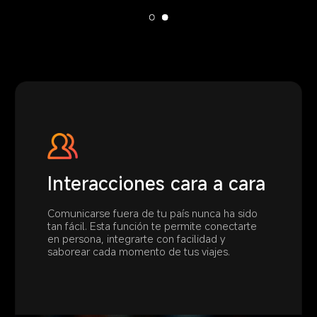
Interacciones cara a cara
Interacciones cara a cara
Comunicarse fuera de tu país nunca ha sido 
Comunicarse fuera de tu país nunca ha sido 
tan fácil. Esta función te permite conectarte 
tan fácil. Esta función te permite conectarte 
en persona, integrarte con facilidad y 
en persona, integrarte con facilidad y 
saborear cada momento de tus viajes.
saborear cada momento de tus viajes.