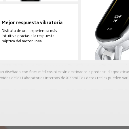
Mejor respuesta vibratoria
Disfruta de una experiencia más 
intuitiva gracias a la respuesta 
háptica del motor lineal
an diseñado con fines médicos ni están destinados a predecir, diagnostica
enidos de los Laboratorios internos de Xiaomi. Los datos reales pueden vari