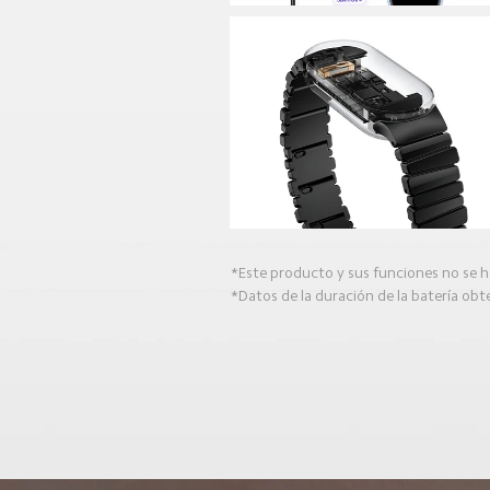
*Este producto y sus funciones no se h
*Datos de la duración de la batería obt