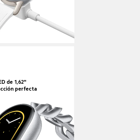
D de 1,62'' 
acción perfecta