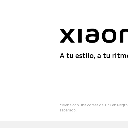
A tu estilo, a tu ritm
*Viene con una correa de TPU en Negro M
separado.