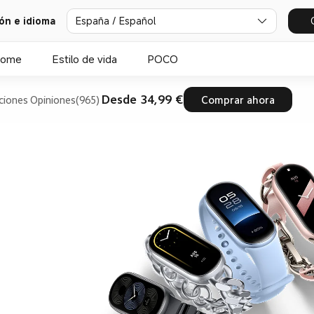
ión e idioma
España / Español
Home
Estilo de vida
POCO
Desde 34,99 €
ciones
Opiniones(965)
Comprar ahora