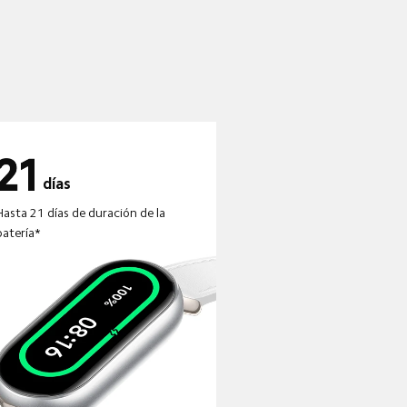
días
Hasta 21 días de duración de la 
batería*