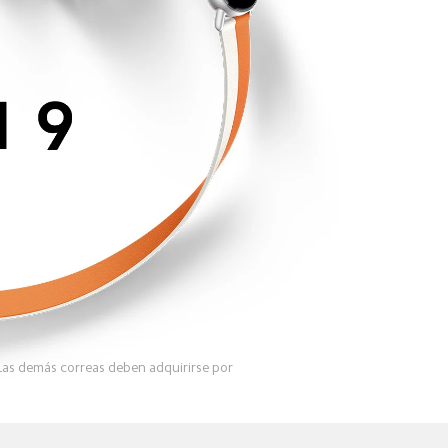
 Las demás correas deben adquirirse por 