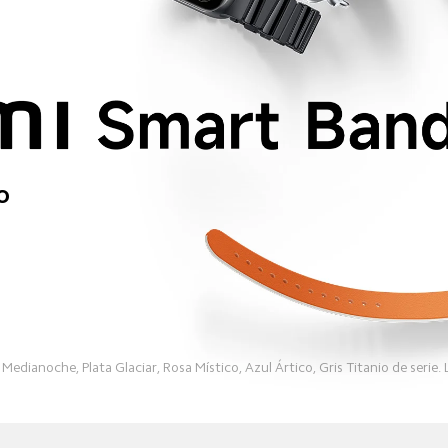
o
edianoche, Plata Glaciar, Rosa Místico, Azul Ártico, Gris Titanio de serie.