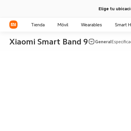
Elige tu ubicac
Tienda
Móvil
Wearables
Smart 
Xiaomi Smart Band 9
General
Especifica
Serie Xiaomi
Serie REDMI
POCO Phones