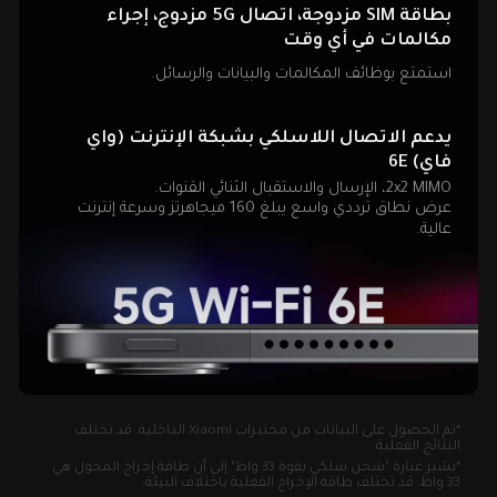
بطاقة SIM مزدوجة، اتصال 5G مزدوج، إجراء 
مكالمات في أي وقت
استمتع بوظائف المكالمات والبيانات والرسائل.
يدعم الاتصال اللاسلكي بشبكة الإنترنت (واي 
فاي) 6E
2x2 MIMO، الإرسال والاستقبال الثنائي القنوات.
عرض نطاق ترددي واسع يبلغ 160 ميجاهرتز وسرعة إنترنت 
عالية.
*تم الحصول على البيانات من مختبرات Xiaomi الداخلية. قد تختلف 
النتائج الفعلية.
*تشير عبارة "شحن سلكي بقوة 33 واط" إلى أن طاقة إخراج المحول هي 
33 واط. قد تختلف طاقة الإخراج الفعلية باختلاف البيئة.