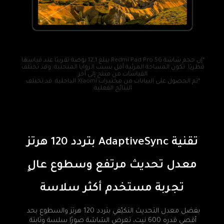
*إن حجم شاشة Redmi Pad Pro 5G يبلغ 12,1 بوصة تقريبًا عند قياسها 
قطريًا. تكون المساحة المرئية أقل بسبب الزوايا المنحنية. وقد تختلف 
*تم الحصول على البيانات من مختبرات Xiaomi الداخلية. قد تختلف 
النتائج الفعلية.
تقنية AdaptiveSync بتردد 120 هرتز
معدل تحديث مرتفع وسطوع عالٍ
تجربة مستخدم أكثر سلاسة
بفضل معدل التحديث التكيّفي بتردد 120 هرتز والسطوع بحد 
أقصى قدره 600 نيت، تعرض الشاشة صورًا سلسة وثابتة 