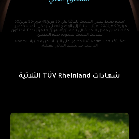
*سيتم ضبط معدل التحديث تلقائيًا على 30 هرتز/48 هرتز/50 هرتز/60 
هرتز/90 هرتز/120 هرتز استنادًا إلى الوضع الفعلي. يمكن للمستخدمين 
كذلك تعيين معدل التحديث إلى 60 هرتز/90 هرتز/120 هرتز يدويًا. قد تكون 
معدلات التحديث محدودة بدعم التطبيق.
*مقارنةً بـ Redmi Pad. تم الحصول على البيانات من مختبرات Xiaomi 
الداخلية. قد تختلف النتائج الفعلية.
شهادات TÜV Rheinland الثلاثية