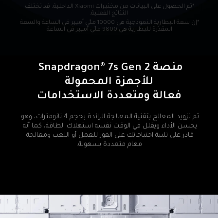
*تم الحصول على البيانات من مختبرات Xiaomi الداخلية. قد تختلف 
النتائج الفعلية.
*إن سعة البطارية النموذجية هي 10000 ملّي أمبير في الساعة والسعة 
المقدّرة للبطارية هي 9800 ملّي أمبير في الساعة.
منصة Snapdragon® 7s Gen 2 
فعالة ومتعددة الاستخدامات
تم تزويد المعالج بتقنية المعالجة الرائدة بحجم 4 نانومترات، وهو 
يحسن الأداء ويقلل في الوقت نفسه استهلاك الطاقة، كما أنه 
قادر على تلبية احتياجاتك على الفور للعمل أو اللعب ومعالجة 
مهام متعددة بسهولة.