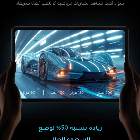
سواء أكنت تشاهد المباريات الرياضية أم تلعب ألعابًا سريعة.
120 هرتز
90 هرتز
600 نيت
400 نيت
زيادة بنسبة 50% لوضع 
السطوع العالي