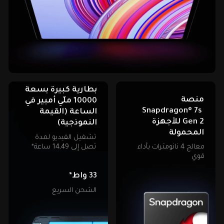
بطارية كبيرة بسعة 
منصة 
10000 ملّي أمبير في 
Snapdragon® 7s 
الساعة (القيمة 
Gen 2 للأجهزة 
النموذجية)
المحمولة
تشغيل الفيديو لمدة 
تصل إلى 14,49 ساعة*
معالج 4 نانومترات بأداء 
قوي
33 واط*
الشحن السريع