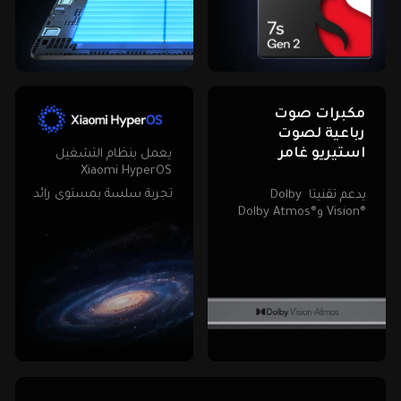
مكبرات صوت 
رباعية لصوت 
استيريو غامر

يعمل بنظام التشغيل 
Xiaomi HyperOS

تجربة سلسة بمستوى رائد
يدعم تقنيتا Dolby 
Vision®‎ وDolby Atmos®‎