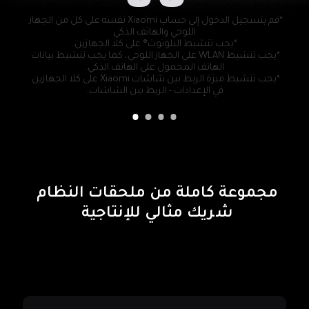
*قم بتسجيل الدخول إلى حساب Xiaomi نفسه على كل من الجهاز 
*يجب تنشيط WLAN على الجهاز اللوحي، كما يجب تنشيط بيانات 
*يجب تنشيط ميزة الربط بين شاشات Xiaomi على كلا الجهازين 
في الإعدادات - الربط بين الشاشات.
شريك مثالي للإنتاجية