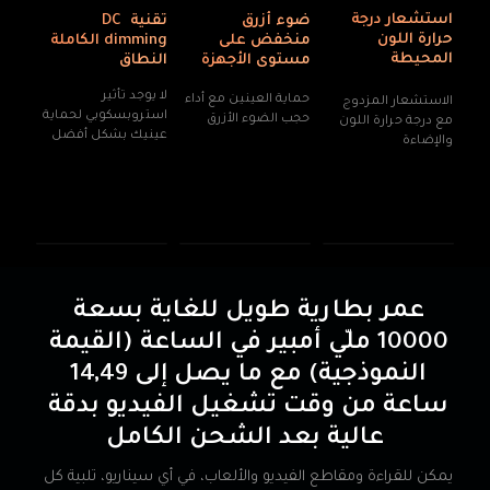
استشعار درجة 
ضوء أزرق 
تقنية DC 
حرارة اللون 
منخفض على 
dimming الكاملة 
المحيطة
مستوى الأجهزة
النطاق
لا يوجد تأثير 
حماية العينين مع أداء 
الاستشعار المزدوج 
استروبسكوبي لحماية 
حجب الضوء الأزرق
مع درجة حرارة اللون 
عينيك بشكل أفضل
والإضاءة
عمر بطارية طويل للغاية بسعة 
10000 ملّي أمبير في الساعة (القيمة 
النموذجية) مع ما يصل إلى 14,49 
ساعة من وقت تشغيل الفيديو بدقة 
عالية بعد الشحن الكامل
يمكن للقراءة ومقاطع الفيديو والألعاب، في أي سيناريو، تلبية كل 