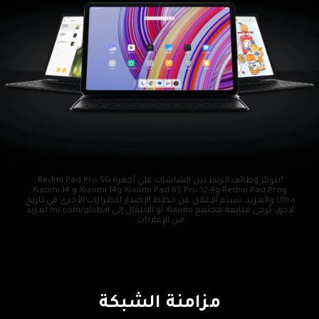
*تتوفّر وظائف الربط بين الشاشات على أجهزة Redmi Pad Pro 5G 
وRedmi Pad Pro وXiaomi Pad 6S Pro 12.4 وXiaomi 14 وXiaomi 14 
Ultra والمزيد. سيتم الإعلان عن خطط الإصدار للطرازات الأخرى في تاريخ 
لاحق. يُرجى متابعة مجتمع Xiaomi أو الانتقال إلى mi.com/global لمزيد 
من الإعلانات.
مزامنة الشبكة