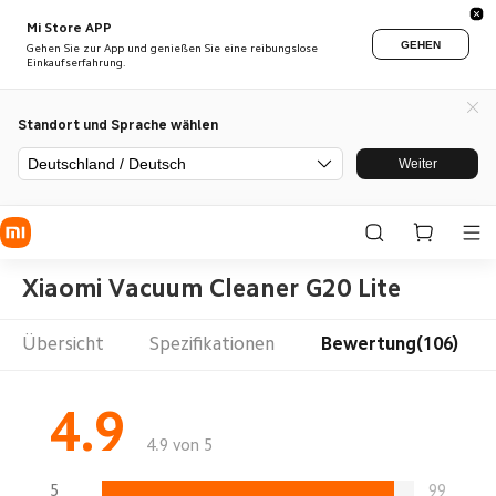
Mi Store APP
GEHEN
Gehen Sie zur App und genießen Sie eine reibungslose
Einkaufserfahrung.
Standort und Sprache wählen
Deutschland / Deutsch
Weiter
Xiaomi Vacuum Cleaner G20 Lite
Übersicht
Spezifikationen
Bewertung(106)
4.9
4.9 von 5
5
99