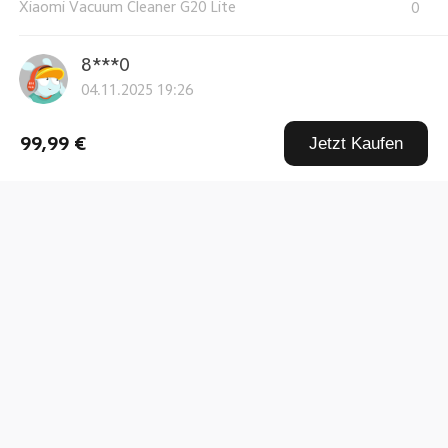
Xiaomi Vacuum Cleaner G20 Lite
0
8***0
04.11.2025 19:26
Super Staubsauger,bin sehr zufrieden.
99,99 €
Jetzt Kaufen
Xiaomi Vacuum Cleaner G20 Lite
0
*
04.11.2025 01:08
expres lieferung zufriden gute produckt
Xiaomi Vacuum Cleaner G20 Lite
0
Mosi Asli
28.10.2025 18:27