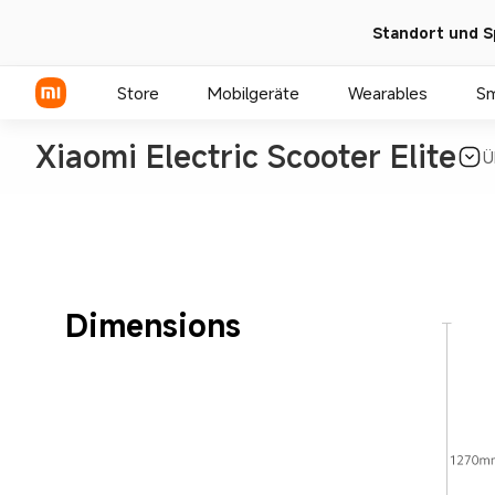
Standort und S
Store
Mobilgeräte
Wearables
S
Xiaomi Electric Scooter Elite
Ü
Xiaomi Serien
REDMI Serien
POCO Phones
Dimensions