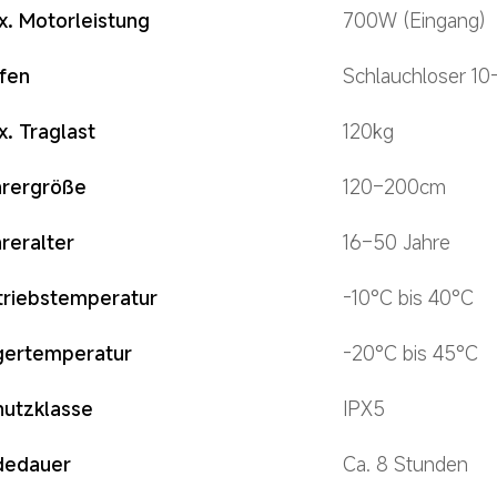
. Motorleistung
700W (Eingang)
fen
Schlauchloser 10
. Traglast
120kg
hrergröße
120–200cm
reralter
16–50 Jahre
triebstemperatur
-10°C bis 40°C
gertemperatur
-20°C bis 45°C
hutzklasse
IPX5
dedauer
Ca. 8 Stunden