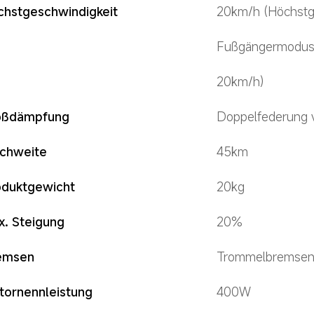
chstgeschwindigkeit
20km/h (Höchstge
Fußgängermodus:
20km/h)
oßdämpfung
Doppelfederung 
ichweite
45km
oduktgewicht
20kg
x. Steigung
20%
emsen
Trommelbremsen 
tornennleistung
400W