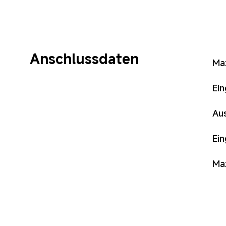
Anschlussdaten
Ma
Ei
Au
Ei
Ma