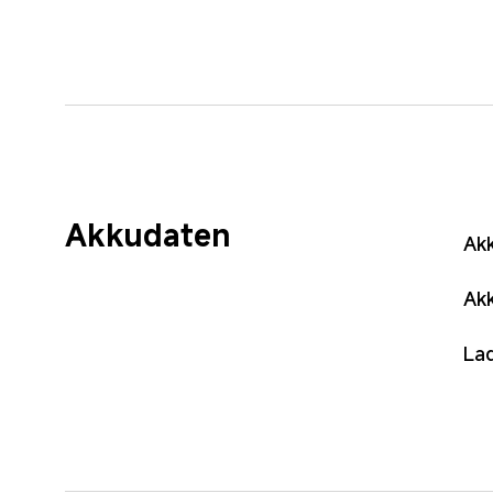
Akkudaten
Ak
Ak
La