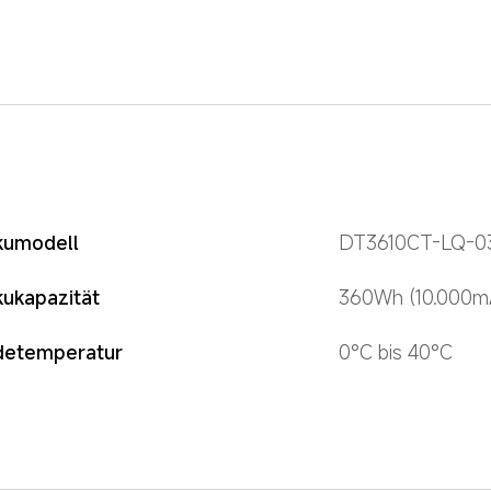
kumodell
DT3610CT-LQ-0
kukapazität
360Wh (10.000m
detemperatur
0°C bis 40°C