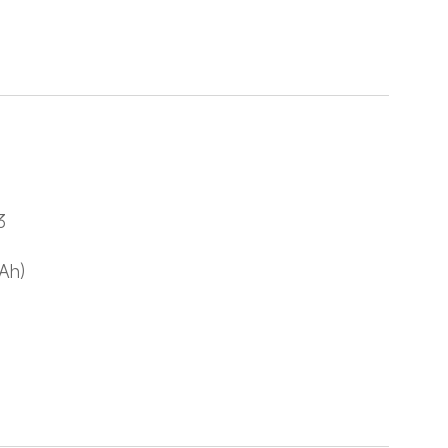
3
Ah)