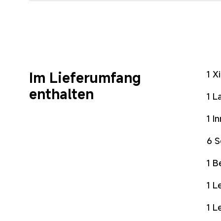
1 X
Im Lieferumfang 
enthalten
1 L
1 I
6 S
1 B
1 L
1 L