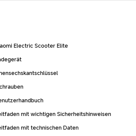
iaomi Electric Scooter Elite
adegerät
nnensechskantschlüssel
chrauben
enutzerhandbuch
eitfaden mit wichtigen Sicherheitshinweisen
eitfaden mit technischen Daten