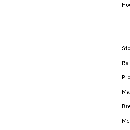
Hö
St
Re
Pr
Ma
Br
Mo