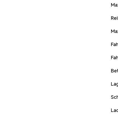
Max
Rei
Max
Fa
Fah
Be
La
Sc
La