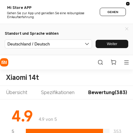
Mi Store APP
GEHEN
Gehen Sie zur App und genießen Sie eine reibungslose
Einkaufserfahrung.
Standort und Sprache wählen
Deutschland / Deutsch
Weiter
Xiaomi 14t
Übersicht
Spezifikationen
Bewertung(383)
4.9
4.9 von 5
5
353