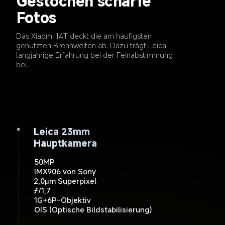
Gestochen scharfe 
Fotos
Das Xiaomi 14T deckt die am häufigsten 
genutzten Brennweiten ab. Dazu trägt Leica 
langjährige Erfahrung bei der Feinabstimmung 
bei.
Leica 15mm
Leica 23mm
Leica 50mm
Ultraweitwinkelkamera
Hauptkamera
Telekamera
50MP
12MP
50MP
ƒ/1,9
ƒ/2,2
IMX906 von Sony
120° Sichtfeld (FOV)
2,0µm Superpixel
ƒ/1,7
1G+6P-Objektiv
OIS (Optische Bildstabilisierung)