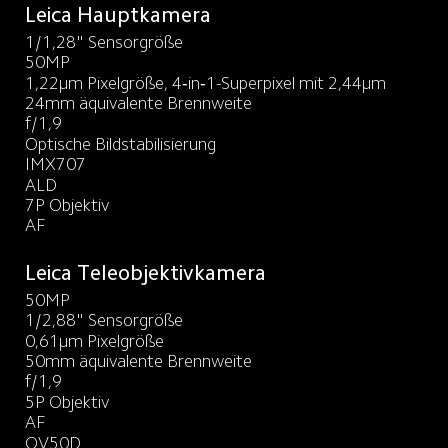
1/1,28" Sensorgröße
50MP
1,22μm Pixelgröße, 4‑in‑1-Superpixel mit 2,44μm
24mm äquivalente Brennweite
f/1,9
Optische Bildstabilisierung
IMX707
ALD
7P Objektiv
AF
Leica Teleobjektivkamera
50MP
1/2,88" Sensorgröße
0,61μm Pixelgröße
50mm äquivalente Brennweite
f/1,9
5P Objektiv
AF
OV50D