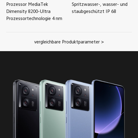
Prozessor
MediaTek
Spritzwasser-, wasser- und
Dimensity 8200-Ultra
staubgeschützt
IP
68
Prozessortechnologie
4
nm
vergleichbare Produktparameter >