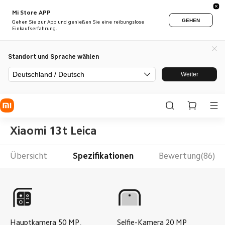
Mi Store APP
GEHEN
Gehen Sie zur App und genießen Sie eine reibungslose
Einkaufserfahrung.
Standort und Sprache wählen
Deutschland / Deutsch
Weiter
Xiaomi 13t Leica
Übersicht
Spezifikationen
Bewertung(86)
Hauptkamera
50
MP
、
Selfie-Kamera
20
MP