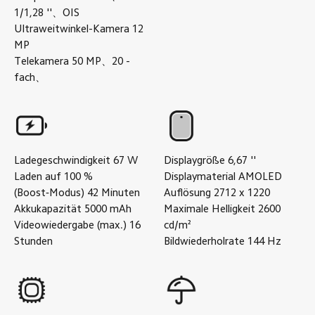
1/1,28
''
、
OIS
Ultraweitwinkel-Kamera
12
MP
Telekamera
50
MP
、
20
-
fach
、
Ladegeschwindigkeit
67
W
Displaygröße
6,67
''
Laden auf 100 %
Displaymaterial
AMOLED
(Boost‑Modus)
42
Minuten
Auflösung
2712 x 1220
Akkukapazität
5000
mAh
Maximale Helligkeit
2600
Videowiedergabe (max.)
16
cd/m²
Stunden
Bildwiederholrate
144
Hz