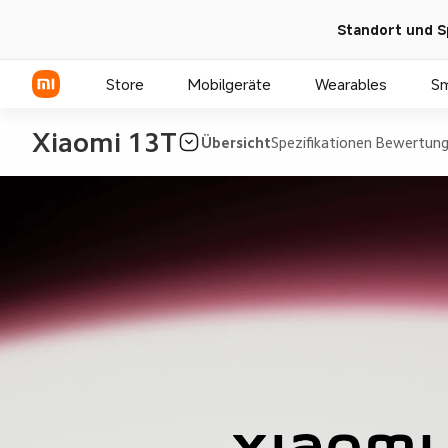
Standort und S
Store
Mobilgeräte
Wearables
S
Xiaomi 13T
Übersicht
Spezifikationen
Bewertung
Xiaomi Serien
REDMI Serien
POCO Phones