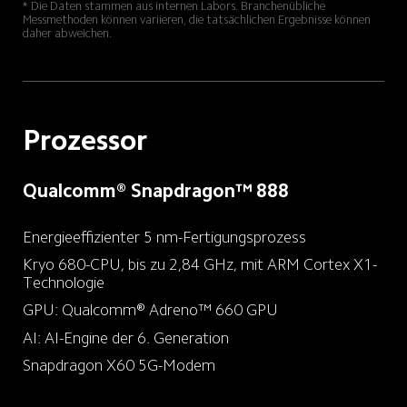
* Die Daten stammen aus internen Labors. Branchenübliche 
Messmethoden können variieren, die tatsächlichen Ergebnisse können 
daher abweichen.
Prozessor
Qualcomm®️ Snapdragon™️ 888
Energieeffizienter 5 nm-Fertigungsprozess
Kryo 680-CPU, bis zu 2,84 GHz, mit ARM Cortex X1-
Technologie
GPU: Qualcomm® Adreno™ 660 GPU
AI: AI-Engine der 6. Generation
Snapdragon X60 5G-Modem