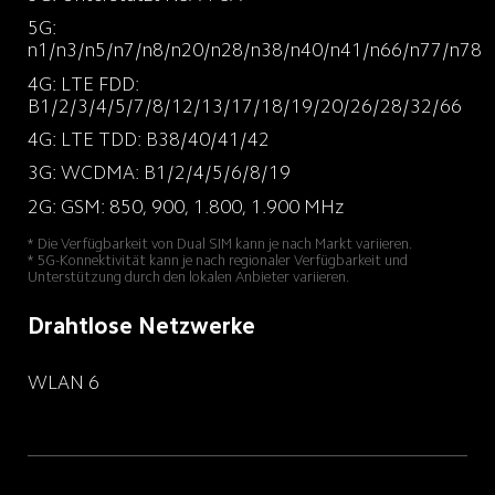
5G: 
n1/n3/n5/n7/n8/n20/n28/n38/n40/n41/n66/n77/n78
4G: LTE FDD: 
B1/2/3/4/5/7/8/12/13/17/18/19/20/26/28/32/66
4G: LTE TDD: B38/40/41/42
3G: WCDMA: B1/2/4/5/6/8/19
2G: GSM: 850, 900, 1.800, 1.900 MHz
* Die Verfügbarkeit von Dual SIM kann je nach Markt variieren.

* 5G-Konnektivität kann je nach regionaler Verfügbarkeit und 
Unterstützung durch den lokalen Anbieter variieren.
Drahtlose Netzwerke
WLAN 6