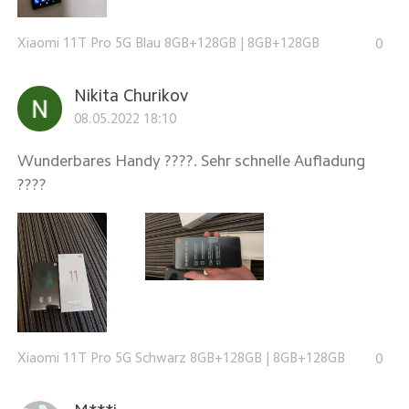
Xiaomi 11T Pro 5G Blau 8GB+128GB
|
8GB+128GB
0
Nikita Churikov
08.05.2022 18:10
Wunderbares Handy ????. Sehr schnelle Aufladung
????
Xiaomi 11T Pro 5G Schwarz 8GB+128GB
|
8GB+128GB
0