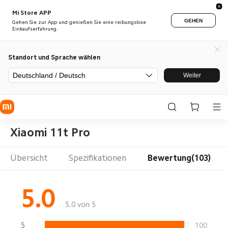
Mi Store APP
GEHEN
Gehen Sie zur App und genießen Sie eine reibungslose
Einkaufserfahrung.
Standort und Sprache wählen
Deutschland / Deutsch
Weiter
Xiaomi 11t Pro
Übersicht
Spezifikationen
Bewertung(103)
5.0
5.0 von 5
5
100