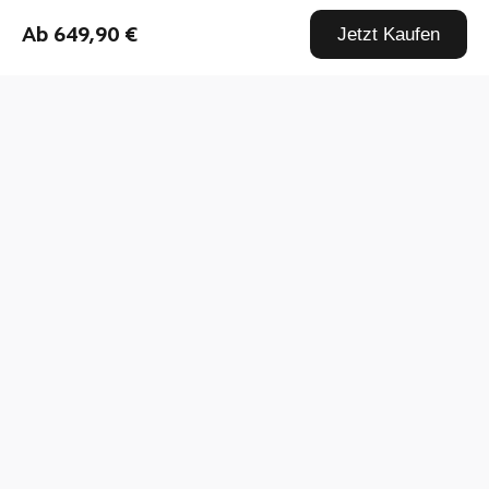
Ganz einfach zu bedienen
Ab 649,90 €
Jetzt Kaufen
Xiaomi 11T Pro 5G Meteorite Gray 8GB+128GB
|
0
8GB+128GB
s***s
11.04.2022 16:49
sehr gutes Gerät sehr schnell Cam geht voll in
Ordnung Akku sehr perfomant
Xiaomi 11T Pro 5G Weiß 8GB+256GB
|
8GB+256GB
0