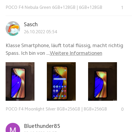
POCO F4 Nebula Green 6GB+128GB
|
6GB+128GB
1
Sasch
26.10.2022 05:54
Klasse Smartphone, läuft total flüssig, macht richtig
Spass. Ich bin von ...
Weitere Informationen
POCO F4 Moonlight Silver 8GB+256GB
|
8GB+256GB
0
Bluethunder85