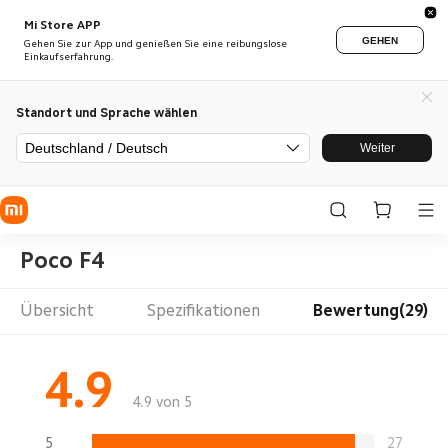
Mi Store APP
GEHEN
Gehen Sie zur App und genießen Sie eine reibungslose
Einkaufserfahrung.
Standort und Sprache wählen
Deutschland / Deutsch
Weiter
Poco F4
Übersicht
Spezifikationen
Bewertung(29)
4.9
4.9 von 5
5
27