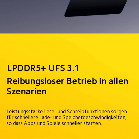
LPDDR5+ UFS 3.1
Reibungsloser Betrieb in allen 
Szenarien
Leistungsstarke Lese- und Schreibfunktionen sorgen 
für schnellere Lade- und Speichergeschwindigkeiten, 
so dass Apps und Spiele schneller starten.