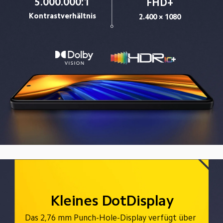
5.000.000:1
FHD+
Kontrastverhältnis
2.400 × 1080
Kleines DotDisplay
Das 2,76 mm Punch-Hole-Display verfügt über 