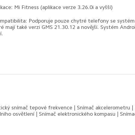
ikace: Mi Fitness (aplikace verze 3.26.0i a vyšší)
mpatibilita: Podporuje pouze chytré telefony se systém
ré mají také verzi GMS 21.30.12 a novější. Systém Andro
í.
ický snímač tepové frekvence | Snímač akcelerometru |
lního osvětlení | Snímač elektronického kompasu | Sním