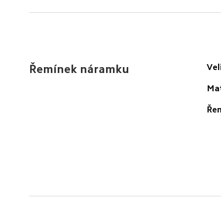
Vel
Řemínek náramku
Mat
Řem