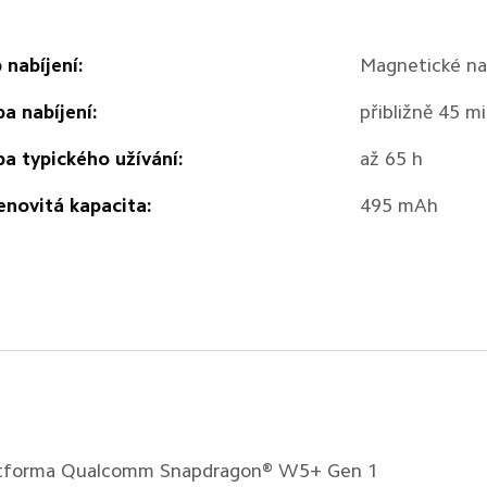
 nabíjení:
Magnetické na
a nabíjení:
přibližně 45 m
a typického užívání:
až 65 h
novitá kapacita:
495 mAh
tforma Qualcomm Snapdragon® W5+ Gen 1