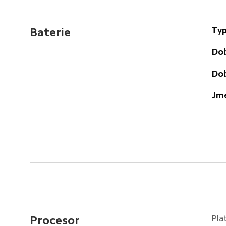
Typ
Baterie
Dob
Dob
Jme
Pla
Procesor