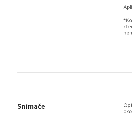
Apl
*Ko
kte
nen
Opt
Snímače
oko