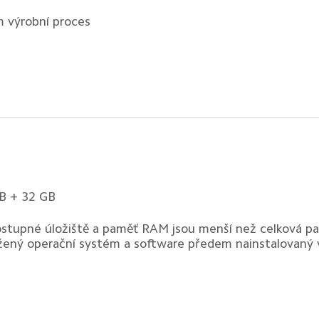
 výrobní proces
B + 32 GB
stupné úložiště a paměť RAM jsou menší než celková pam
žený operační systém a software předem nainstalovaný v