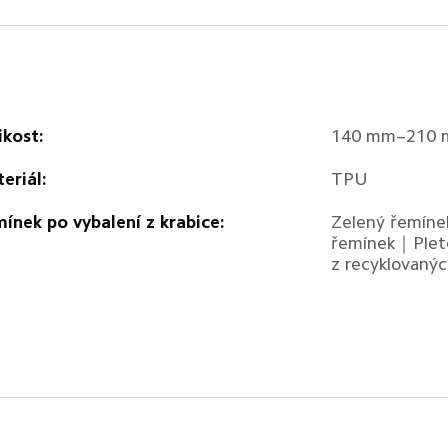
ikost:
140 mm–210
eriál:
TPU
ínek po vybalení z krabice:
Zelený řemíne
řemínek｜Plet
z recyklovanýc