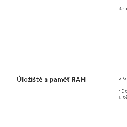
4nm
2 G
Úložiště a paměť RAM
*Do
ulo