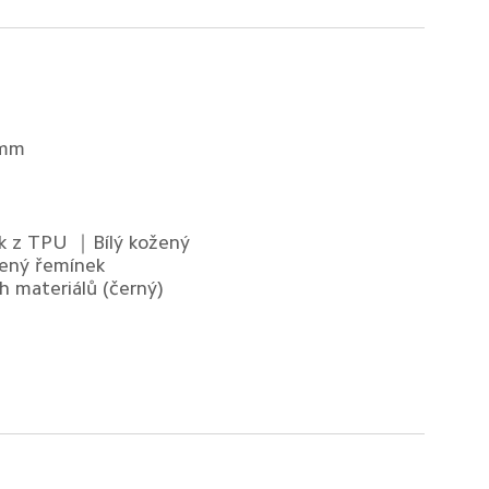
 mm
k z TPU ｜Bílý kožený 
ený řemínek 
h materiálů (černý)