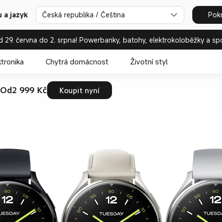
 a jazyk
Česká republika / Čeština
Pok
d 29. června do 2. srpna! Powerbanky, batohy, elektrokoloběžky a sp
ktronika
Chytrá domácnost
Životní styl
Od2 999 Kč
Koupit nyní