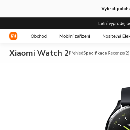
Vybrat polohu
Letní výprodej o
Obchod
Mobilní zařízení
Nositelná Ele
Xiaomi Watch 2
Přehled
Specifikace
Recenze(2)
Xiaomi řada
REDMI řada
POCO telefony