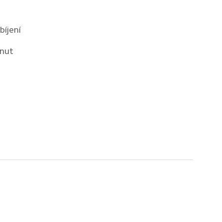
bíjení
inut