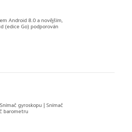
em Android 8.0 a novějším, 
id (edice Go) podporován 
 Snímač gyroskopu | Snímač 
ač barometru