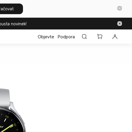
račovat
ousta novinek!
Objevte
Podpora