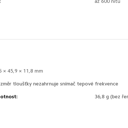
:
až 600 nitů
5 × 45,9 × 11,8 mm
změr tloušťky nezahrnuje snímač tepové frekvence
otnost:
36,8 g (bez ře