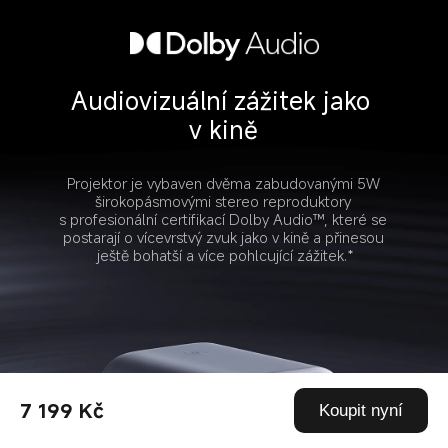
Audiovizuální zážitek jako 
v kině
Projektor je vybaven dvěma zabudovanými 5W 
širokopásmovými stereo reproduktory 
s profesionální certifikací Dolby Audio™, které se 
postarají o vícevrstvý zvuk jako v kině a přinesou 
ještě bohatší a více pohlcující zážitek.*
7 199 Kč
Koupit nyní