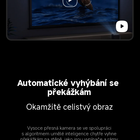
Automatické vyhýbání se 
překážkám
Okamžitě celistvý obraz
Vysoce přesná kamera se ve spolupráci 
s algoritmem umělé inteligence chytře vyhne 
překážkám na stěně, jako jsou vypínače a rámy 