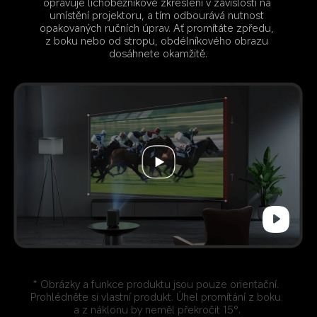
opravuje lichoběžníkové zkreslení v závislosti na 
umístění projektoru, a tím odbourává nutnost 
opakovaných ručních úprav. Ať promítáte zpředu, 
z boku nebo od stropu, obdélníkového obrazu 
dosáhnete okamžitě.
* Obrázky a funkce produktu jsou pouze orientační. 
Prohlédněte si vlastní produkt. Úhel promítání z boku 
a z náklonu by neměl překročit 15°.