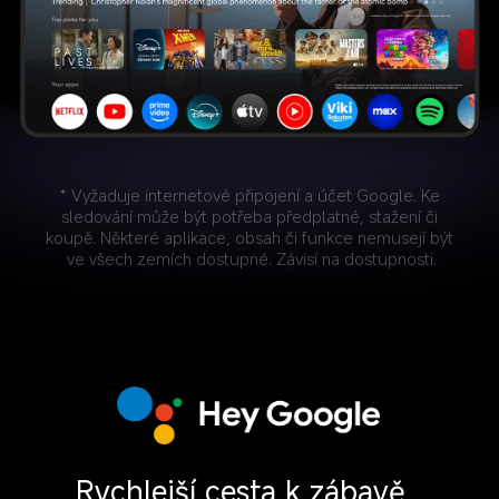
* Vyžaduje internetové připojení a účet Google. Ke 
sledování může být potřeba předplatné, stažení či 
koupě. Některé aplikace, obsah či funkce nemusejí být 
ve všech zemích dostupné. Závisí na dostupnosti.
Rychlejší cesta k zábavě, 