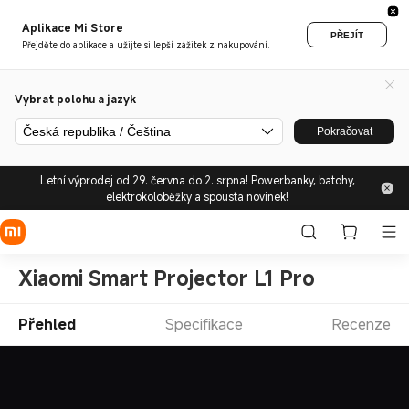
Aplikace Mi Store
PŘEJÍT
Přejděte do aplikace a užijte si lepší zážitek z nakupování.
Vybrat polohu a jazyk
Česká republika / Čeština
Pokračovat
Letní výprodej od 29. června do 2. srpna! Powerbanky, batohy,
elektrokoloběžky a spousta novinek!
Xiaomi Smart Projector L1 Pro
Přehled
Specifikace
Recenze