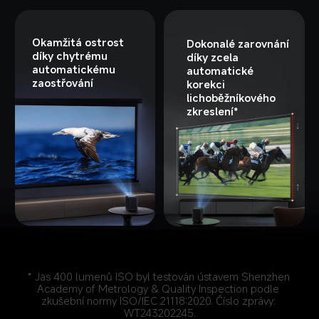
Okamžitá ostrost 
Dokonalé zarovnání 
díky chytrému 
díky zcela 
automatickému 
automatické 
zaostřování
korekci 
lichoběžníkového 
zkreslení*
* Jas 400 lumenů ISO byl testován ústavem Shenzhen 
Academy of Metrology & Quality Inspection podle 
zkušební normy ISO/IEC 21118:2020. Číslo zprávy: 
WT243202245.