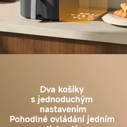
Dva košíky 
s jednoduchým 
nastavením
Pohodlné ovládání jedním 