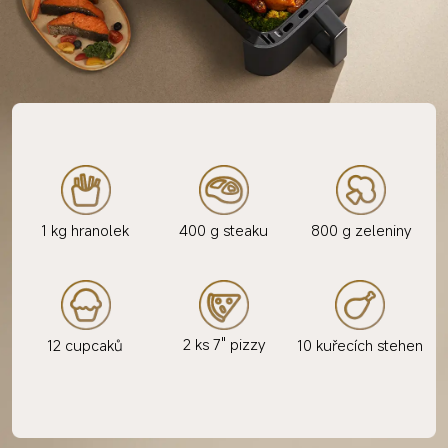
1 kg hranolek
400 g steaku
800 g zeleniny
2 ks 7" pizzy
12 cupcaků
10 kuřecích stehen