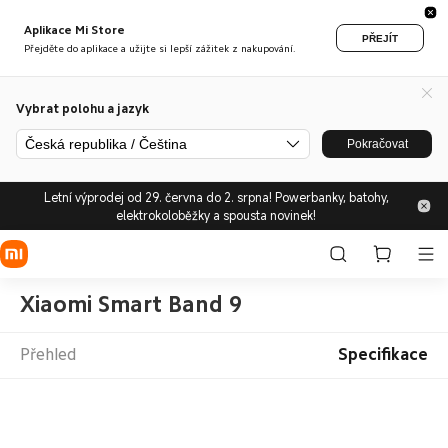
Aplikace Mi Store
PŘEJÍT
Přejděte do aplikace a užijte si lepší zážitek z nakupování.
Vybrat polohu a jazyk
Česká republika / Čeština
Pokračovat
Letní výprodej od 29. června do 2. srpna! Powerbanky, batohy,
elektrokoloběžky a spousta novinek!
Xiaomi Smart Band 9
Přehled
Specifikace