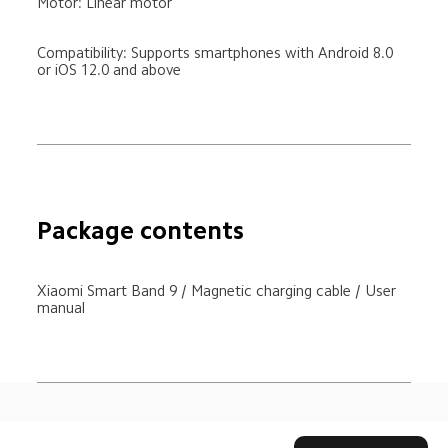
Motor: Linear motor
Compatibility: Supports smartphones with Android 8.0 
or iOS 12.0 and above
Package contents
Xiaomi Smart Band 9 / Magnetic charging cable / User 
manual
Drag down to fresh