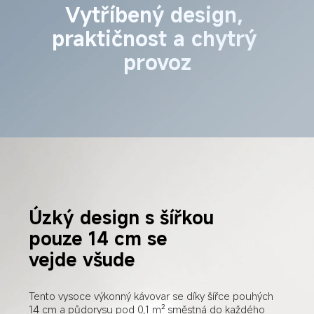
Vytříbený design, 
praktičnost a chytrý 
provoz
Úzký design s šířkou 
pouze 14 cm se 
vejde všude
Tento vysoce výkonný kávovar se díky šířce pouhých 
14 cm a půdorysu pod 0,1 m² směstná do každého 