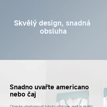
Skvělý design, snadná 
obsluha
Snadno uvařte americano 
nebo čaj
Objevte všestrannost tohoto přístroje, jenž je skvělý 