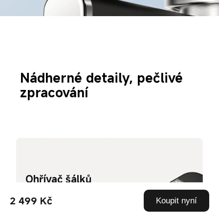
Nádherné detaily, pečlivé 
zpracování
Ohřívač šálků 
z nerezové 
oceli navrchu
2 499 Kč
Koupit nyní