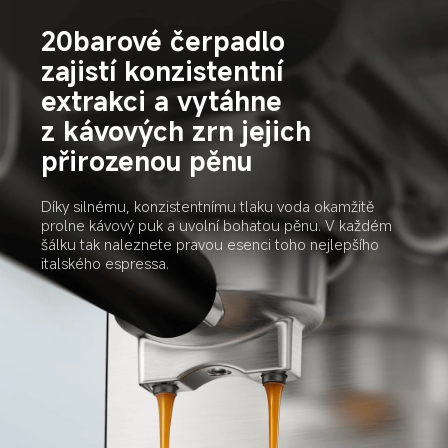
20barové čerpadlo 
zajistí konzistentní 
extrakci a vytáhne 
z kávových zrn jejich 
přirozenou pěnu
Díky silnému, konzistentnímu tlaku voda okamžitě 
prolne kávový puk a uvolní bohatou pěnu. V každém 
šálku tak naleznete pravou esenci toho nejlepšího 
italského espressa.