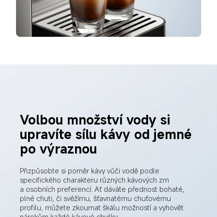
Volbou množství vody si 
upravíte sílu kávy od jemné 
po výraznou
Přizpůsobte si poměr kávy vůči vodě podle 
specifického charakteru různých kávových zrn 
a osobních preferencí. Ať dáváte přednost bohaté, 
plné chuti, či svěžímu, šťavnatému chuťovému 
profilu, můžete zkoumat škálu možností a vyhovět 
nárokům každé kávové chvilky.