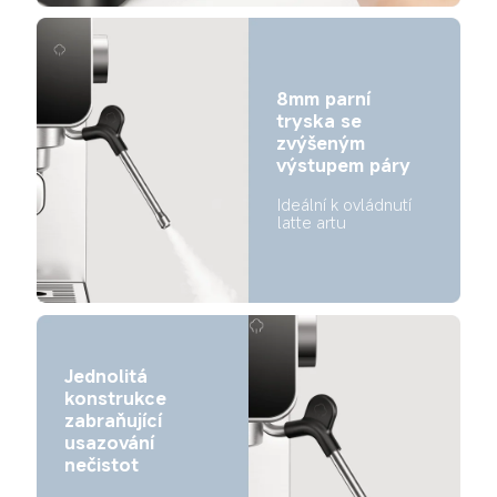
8mm parní 
tryska se 
zvýšeným 
výstupem páry
Ideální k ovládnutí 
latte artu
Jednolitá 
konstrukce 
zabraňující 
usazování 
nečistot