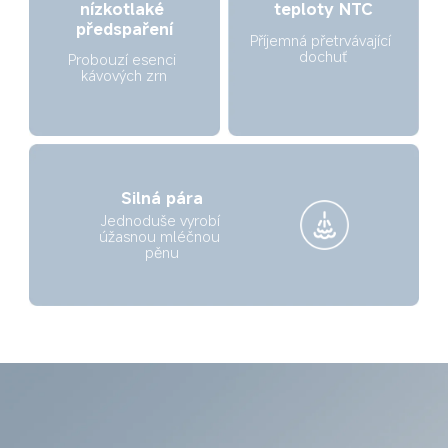
teploty NTC
nízkotlaké 
předspaření
Příjemná přetrvávající 
dochuť
Probouzí esenci 
kávových zrn
Silná pára
Jednoduše vyrobí 
úžasnou mléčnou 
pěnu