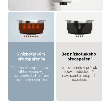
S nízkotlakým 
Bez nízkotlakého 
předspařením
předspaření
Nerovnoměrný průtok 
Optimální propustnost, 
vody, nedůsledné 
vlhká expanze, 
navlhčení a neúplná 
rovnoměrná absorpce 
extrakce.
a kompletní extrakce.