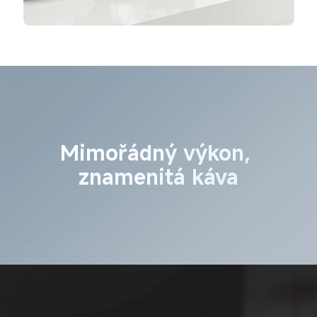
Mimořádný výkon, 
znamenitá káva