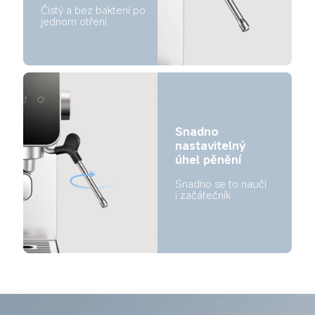
Čistý a bez bakterií po 
jednom otření
Snadno 
nastavitelný 
úhel pěnění
Snadno se to naučí 
i začátečník