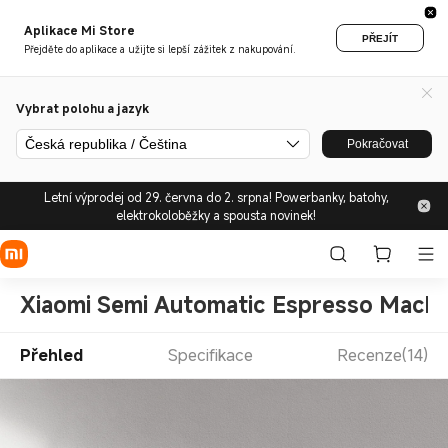
Aplikace Mi Store
PŘEJÍT
Přejděte do aplikace a užijte si lepší zážitek z nakupování.
Vybrat polohu a jazyk
Česká republika / Čeština
Pokračovat
Letní výprodej od 29. června do 2. srpna! Powerbanky, batohy,
elektrokoloběžky a spousta novinek!
Xiaomi Semi Automatic Espresso Machi
Přehled
Specifikace
Recenze(14)