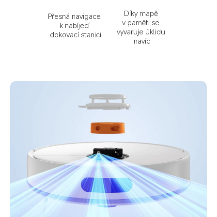
Díky mapě 
Přesná navigace 
v paměti se 
k nabíjecí 
vyvaruje úklidu 
dokovací stanici
navíc