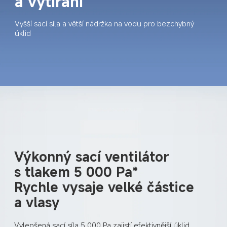
a vytírání
Vyšší sací síla a větší nádržka na vodu pro bezchybný 
úklid
Výkonný sací ventilátor 
s tlakem 5 000 Pa*
Rychle vysaje velké částice 
a vlasy
Vylepšená sací síla 5 000 Pa zajistí efektivnější úklid. 