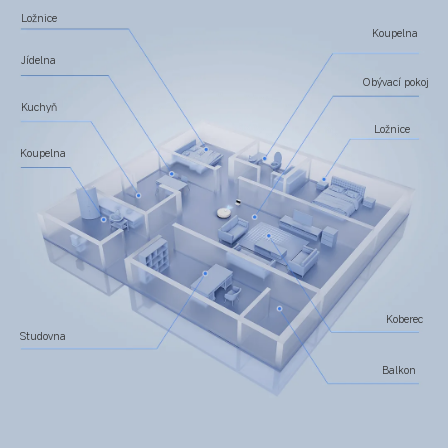
Ložnice
Koupelna
Jídelna
Obývací pokoj
Kuchyň
Ložnice
Koupelna
Koberec
Studovna
Balkon