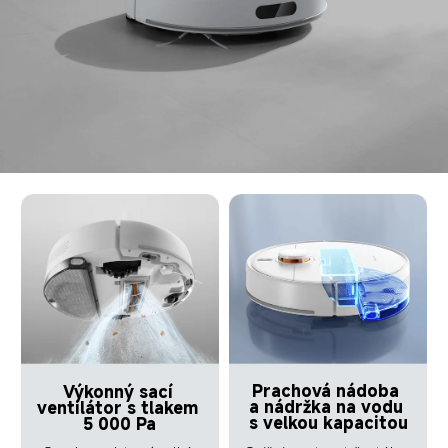
Prachová nádoba 
Výkonný sací 
a nádržka na vodu 
ventilátor s tlakem 
s velkou kapacitou
5 000 Pa