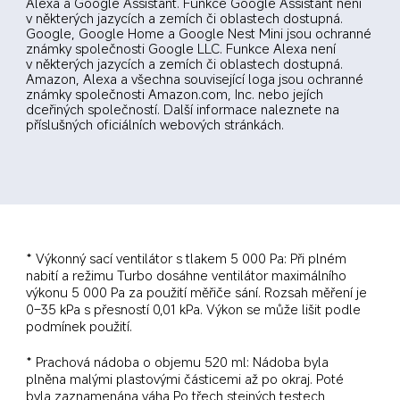
Alexa a Google Assistant. Funkce Google Assistant není 
v některých jazycích a zemích či oblastech dostupná. 
Google, Google Home a Google Nest Mini jsou ochranné 
známky společnosti Google LLC. Funkce Alexa není 
v některých jazycích a zemích či oblastech dostupná. 
Amazon, Alexa a všechna související loga jsou ochranné 
známky společnosti Amazon.com, Inc. nebo jejích 
dceřiných společností. Další informace naleznete na 
příslušných oficiálních webových stránkách.
* Výkonný sací ventilátor s tlakem 5 000 Pa: Při plném 
nabití a režimu Turbo dosáhne ventilátor maximálního 
výkonu 5 000 Pa za použití měřiče sání. Rozsah měření je 
0–35 kPa s přesností 0,01 kPa. Výkon se může lišit podle 
podmínek použití.
* Prachová nádoba o objemu 520 ml: Nádoba byla 
plněna malými plastovými částicemi až po okraj. Poté 
byla zaznamenána váha Po třech stejných testech 