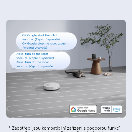
OK Google, start the robot 
vacuum. (Zapnutí vysavače)

OK Google, stop the robot vacuum. 
(Vypnutí vysavače)
Alexa, turn on the robot 
vacuum. (Zapnutí vysavače)

Alexa, turn off the robot 
vacuum. (Vypnutí vysavače)
* Zapotřebí jsou kompatibilní zařízení s podporou funkcí 