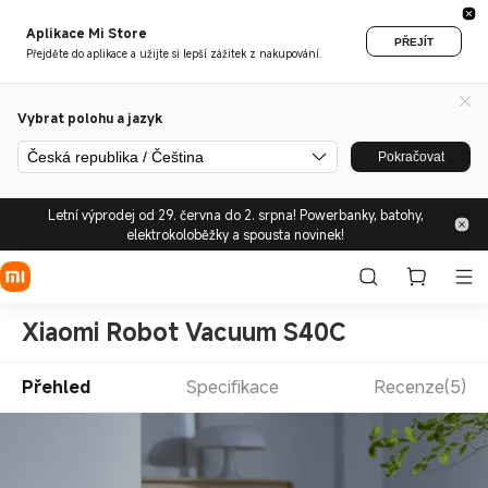
Aplikace Mi Store
PŘEJÍT
Přejděte do aplikace a užijte si lepší zážitek z nakupování.
Vybrat polohu a jazyk
Česká republika / Čeština
Pokračovat
Letní výprodej od 29. června do 2. srpna! Powerbanky, batohy,
elektrokoloběžky a spousta novinek!
Xiaomi Robot Vacuum S40C
Přehled
Specifikace
Recenze(5)