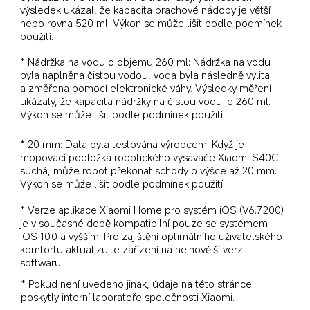
výsledek ukázal, že kapacita prachové nádoby je větší 
nebo rovna 520 ml. Výkon se může lišit podle podmínek 
použití.
* Nádržka na vodu o objemu 260 ml: Nádržka na vodu 
byla naplněna čistou vodou, voda byla následně vylita 
a změřena pomocí elektronické váhy. Výsledky měření 
ukázaly, že kapacita nádržky na čistou vodu je 260 ml. 
Výkon se může lišit podle podmínek použití.
* 20 mm: Data byla testována výrobcem. Když je 
mopovací podložka robotického vysavače Xiaomi S40C 
suchá, může robot překonat schody o výšce až 20 mm. 
Výkon se může lišit podle podmínek použití.
* Verze aplikace Xiaomi Home pro systém iOS (V6.7.200) 
je v současné době kompatibilní pouze se systémem 
iOS 10.0 a vyšším. Pro zajištění optimálního uživatelského 
komfortu aktualizujte zařízení na nejnovější verzi 
softwaru.
* Pokud není uvedeno jinak, údaje na této stránce 
poskytly interní laboratoře společnosti Xiaomi.