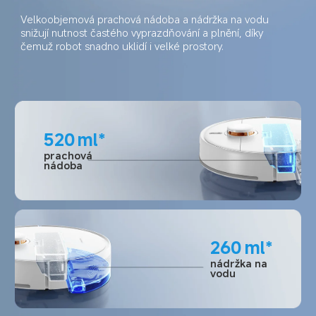
Velkoobjemová prachová nádoba a nádržka na vodu 
snižují nutnost častého vyprazdňování a plnění, díky 
čemuž robot snadno uklidí i velké prostory.
520
ml*
prachová 
nádoba
260
ml*
nádržka na 
vodu