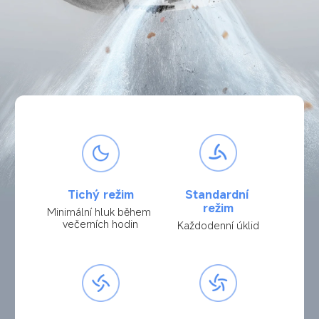
Tichý režim
Standardní 
režim
Minimální hluk během 
večerních hodin
Každodenní úklid