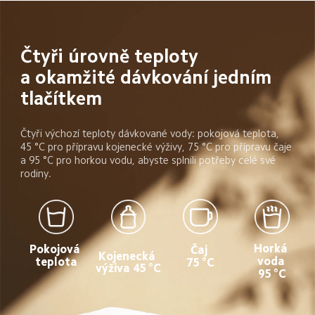
Čtyři úrovně teploty 
a okamžité dávkování jedním 
tlačítkem
Čtyři výchozí teploty dávkované vody: pokojová teplota, 
45 °C pro přípravu kojenecké výživy, 75 °C pro přípravu čaje 
a 95 °C pro horkou vodu, abyste splnili potřeby celé své 
rodiny.
Horká 
Pokojová 
Čaj 
Kojenecká 
voda 
teplota
75 °C
výživa 45 °C
95 °C