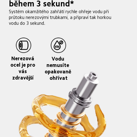
během 3 sekund*
Systém okamžitého zahřátí rychle ohřeje vodu při 
průtoku nerezovými trubkami, a připraví tak horkou 
vodu do 3 sekund.
Nerezová 
Vodu 
ocel je pro 
nemusíte 
vás 
opakovaně 
zdravější 
ohřívat