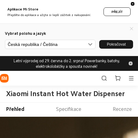
Aplikace Mi Store
PŘEJÍT
Přejděte do aplikace a užijte si lepší zážitek z nakupování.
Vybrat polohu a jazyk
Česká republika / Čeština
Pokračovat
Letní výprodej od 29. června do 2. srpna! Powerbanky, batohy,
elektrokoloběžky a spousta novinek!
Xiaomi Instant Hot Water Dispenser
Přehled
Specifikace
Recenze