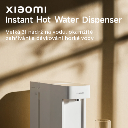
Velká 3l nádrž na vodu, okamžité 
zahřívání a dávkování horké vody