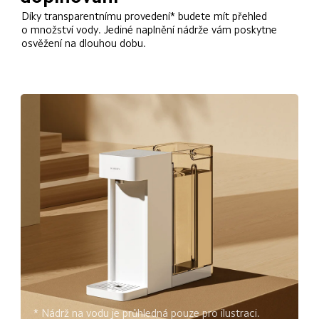
Díky transparentnímu provedení* budete mít přehled 
o množství vody. Jediné naplnění nádrže vám poskytne 
osvěžení na dlouhou dobu.
* Nádrž na vodu je průhledná pouze pro ilustraci. 