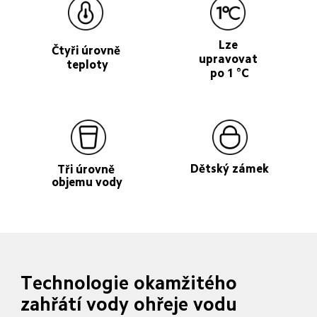
Lze 
Čtyři úrovně 
upravovat 
teploty
po 1 °C
Dětský zámek
Tři úrovně 
objemu vody
Technologie okamžitého 
zahřátí vody ohřeje vodu 