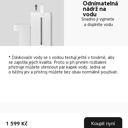
Odnímatelná 
nádrž na 
vodu
Snadno ji vyjmete 
a doplníte vodu
* Dávkovače vody se s vodou testují ještě v továrně, aby 
se zajistila jejich kvalita. Proto si při prvním rozbalení 
přístroje můžete všimnout pár kapek vody. Jedná se 
o běžný jev a přístroj můžete bez obav normálně používat.
Drag down to fresh
1 599 Kč
Koupit nyní