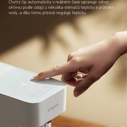
Chytrý čip automaticky v reálném čase upravuje výkon 
ohřevu podle údajů z několika snímačů teploty a průtoku 
vody, a díky tomu přesně reguluje teplotu.