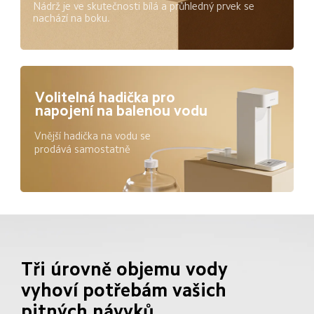
Nádrž je ve skutečnosti bílá a průhledný prvek se 
nachází na boku.
Volitelná hadička pro 
napojení na balenou vodu
Vnější hadička na vodu se 
prodává samostatně
Tři úrovně objemu vody 
vyhoví potřebám vašich 
pitných návyků