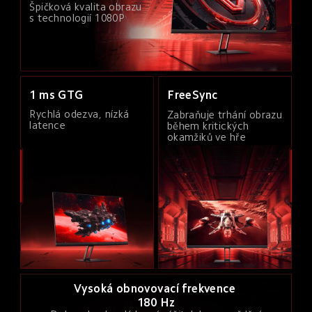
Špičková kvalita obrazu 
s technologií 1080P
FreeSync
1 ms GTG
Rychlá odezva, nízká 
Zabraňuje trhání obrazu 
latence
během kritických 
okamžiků ve hře
Vysoká obnovovací frekvence 
180 Hz