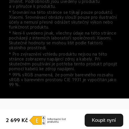
změnit. Podrobnosti jsou uvedeny u produktu 
a v příručce k produktu.
* Srovnání na této stránce se týkají pouze produktů 
Xiaomi. Srovnávací obrázky slouží pouze pro ilustrační 
účely a nemusí přesně odrážet skutečný výkon nebo 
funkčnost produktu.
* Není-li uvedeno jinak, všechny údaje na této stránce 
pocházejí z interních laboratoří společnosti Xiaomi. 
Skutečné hodnoty se mohou lišit podle faktorů 
okolního prostředí.
* Pro zvýraznění vzhledu produktu nejsou na této 
stránce zobrazeny napájecí zdroj a kabely. Při 
skutečném používání je potřeba tento produkt připojit 
pomocí kabelů ke zdroji napájení.
* 99% sRGB znamená, že poměr barevného rozsahu 
sRGB v barevném prostoru CIE 1931 je vypočítán jako 
99 %.
Drag down to fresh
2 699 Kč
Koupit nyní
Informační list
produktu