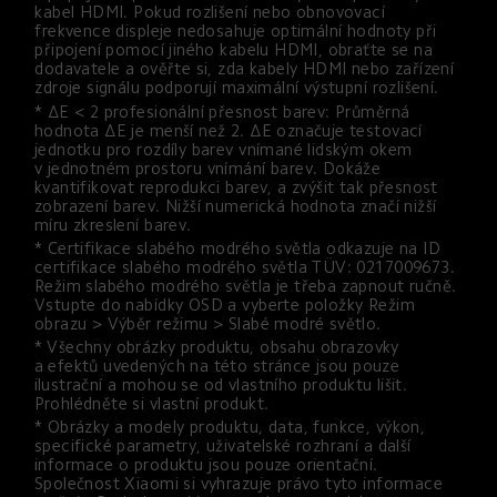
kabel HDMI. Pokud rozlišení nebo obnovovací 
frekvence displeje nedosahuje optimální hodnoty při 
připojení pomocí jiného kabelu HDMI, obraťte se na 
dodavatele a ověřte si, zda kabely HDMI nebo zařízení 
zdroje signálu podporují maximální výstupní rozlišení.
* ΔE < 2 profesionální přesnost barev: Průměrná 
hodnota ΔE je menší než 2. ΔE označuje testovací 
jednotku pro rozdíly barev vnímané lidským okem 
v jednotném prostoru vnímání barev. Dokáže 
kvantifikovat reprodukci barev, a zvýšit tak přesnost 
zobrazení barev. Nižší numerická hodnota značí nižší 
míru zkreslení barev.
* Certifikace slabého modrého světla odkazuje na ID 
certifikace slabého modrého světla TÜV: 0217009673. 
Režim slabého modrého světla je třeba zapnout ručně. 
Vstupte do nabídky OSD a vyberte položky Režim 
obrazu > Výběr režimu > Slabé modré světlo.
* Všechny obrázky produktu, obsahu obrazovky 
a efektů uvedených na této stránce jsou pouze 
ilustrační a mohou se od vlastního produktu lišit. 
Prohlédněte si vlastní produkt.
* Obrázky a modely produktu, data, funkce, výkon, 
specifické parametry, uživatelské rozhraní a další 
informace o produktu jsou pouze orientační. 
Společnost Xiaomi si vyhrazuje právo tyto informace 