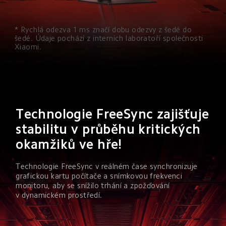
* Rychlá odezva 1 ms značí dobu odezvy z šedé do 
šedé. Údaje pochází z interních laboratoří společnosti 
Xiaomi.
Technologie FreeSync zajišťuje 
stabilitu v průběhu kritických 
okamžiků ve hře!
Technologie FreeSync v reálném čase synchronizuje 
grafickou kartu počítače a snímkovou frekvenci 
monitoru, aby se snížilo trhání a zpožďování 
v dynamickém prostředí.