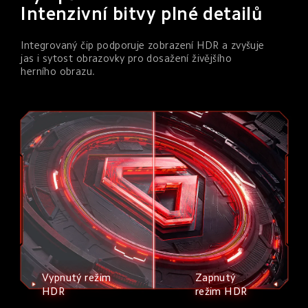
Intenzivní bitvy plné detailů
Integrovaný čip podporuje zobrazení HDR a zvyšuje 
jas i sytost obrazovky pro dosažení živějšího 
herního obrazu.
Vypnutý režim 
Zapnutý 
HDR
režim HDR