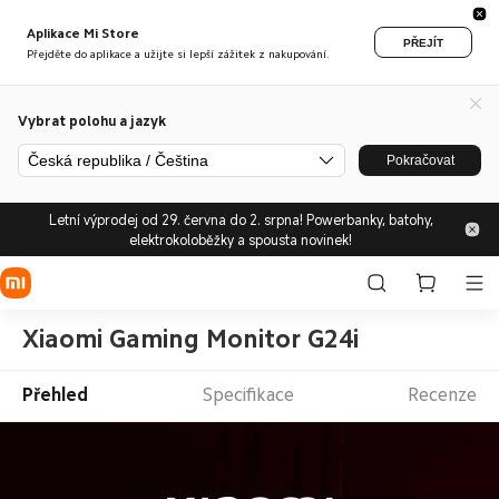
Aplikace Mi Store
PŘEJÍT
Přejděte do aplikace a užijte si lepší zážitek z nakupování.
Vybrat polohu a jazyk
Česká republika / Čeština
Pokračovat
Letní výprodej od 29. června do 2. srpna! Powerbanky, batohy,
elektrokoloběžky a spousta novinek!
Xiaomi Gaming Monitor G24i
Přehled
Specifikace
Recenze