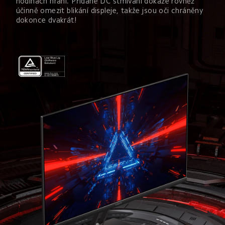
hodinách hraní. Přidané DC stmívání dokáže rovněž 
účinně omezit blikání displeje, takže jsou oči chráněny 
dokonce dvakrát!