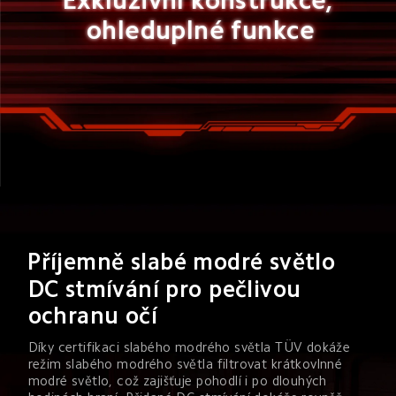
Exkluzivní konstrukce, 
ohleduplné funkce
Příjemně slabé modré světlo
DC stmívání pro pečlivou 
ochranu očí
Díky certifikaci slabého modrého světla TÜV dokáže 
režim slabého modrého světla filtrovat krátkovlnné 
modré světlo, což zajišťuje pohodlí i po dlouhých 