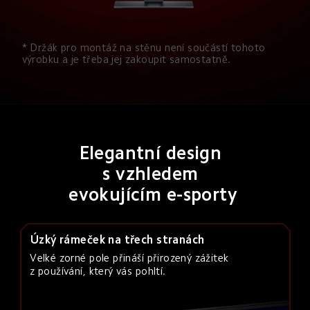
* Držák pro montáž na stěnu není součástí tohoto 
výrobku a je třeba jej zakoupit samostatně.
Elegantní design 
s vzhledem 
evokujícím e-sporty
Úzký rámeček na třech stranách
Velké zorné pole přináší přirozený zážitek 
z používání, který vás pohltí.