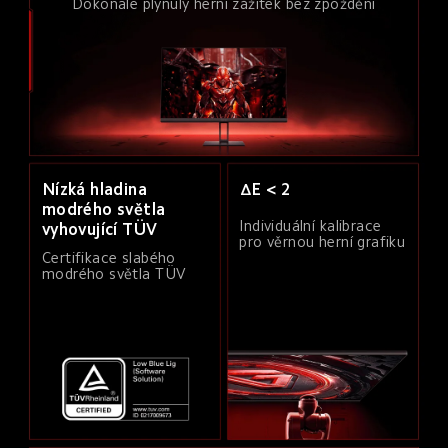
Dokonale plynulý herní zážitek bez zpoždění
Nízká hladina 
ΔE < 2
modrého světla 
Individuální kalibrace 
vyhovující TÜV
pro věrnou herní grafiku
Certifikace slabého 
modrého světla TÜV