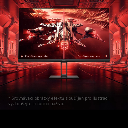
FreeSync zapnuto
FreeSync vypnuto
* Srovnávací obrázky efektů slouží jen pro ilustraci, 
vyzkoušejte si funkci naživo.