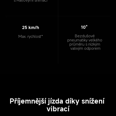
s Hallovými snímači
10"
25 km/h
Bezdušové 
Max. rychlost*
pneumatiky velkého 
průměru s nízkým 
valivým odporem
Příjemnější jízda díky snížení 
vibrací