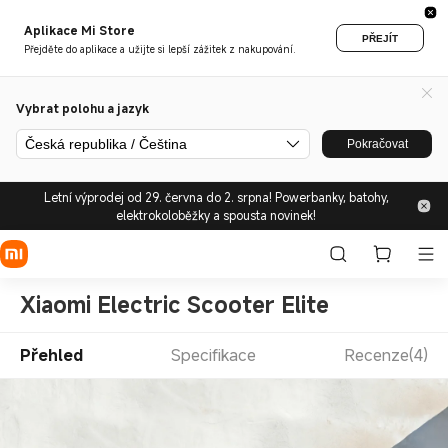
Aplikace Mi Store
PŘEJÍT
Přejděte do aplikace a užijte si lepší zážitek z nakupování.
Vybrat polohu a jazyk
Česká republika / Čeština
Pokračovat
Letní výprodej od 29. června do 2. srpna! Powerbanky, batohy,
elektrokoloběžky a spousta novinek!
Xiaomi Electric Scooter Elite
Přehled
Specifikace
Recenze(4)