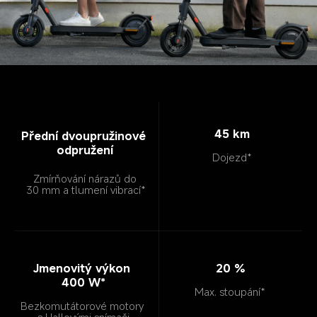
45 km
Přední dvoupružinové 
odpružení
Dojezd*
Zmírňování nárazů do 
30 mm a tlumení vibrací*
Jmenovitý výkon 
20 %
400 W*
Max. stoupání*
Bezkomutátorové motory 