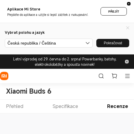
Aplikace Mi Store
PŘEJÍT
Přejděte do aplikace a užijte si lepší zážitek z nakupování.
Vybrat polohu a jazyk
Česká republika / Čeština
Pokračovat
Letní výprodej od 29. června do 2. srpna! Powerbanky, batohy,
elektrokoloběžky a spousta novinek!
Xiaomi Buds 6
Přehled
Specifikace
Recenze