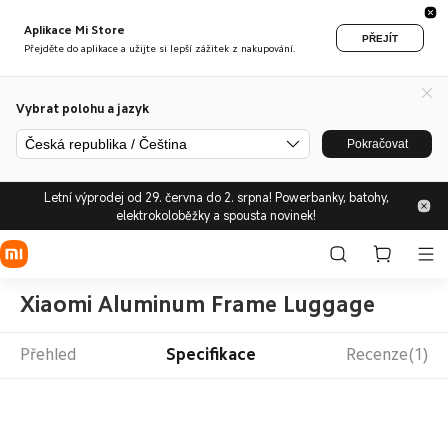
Aplikace Mi Store
PŘEJÍT
Přejděte do aplikace a užijte si lepší zážitek z nakupování.
Vybrat polohu a jazyk
Česká republika / Čeština
Pokračovat
Letní výprodej od 29. června do 2. srpna! Powerbanky, batohy,
elektrokoloběžky a spousta novinek!
Xiaomi Aluminum Frame Luggage
Přehled
Specifikace
Recenze(1)