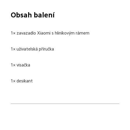
Obsah balení
1× zavazadlo Xiaomi s hliníkovým rámem
1× uživatelská příručka
1× visačka
1× desikant