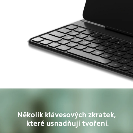
Několik klávesových zkratek, 
které usnadňují tvoření.