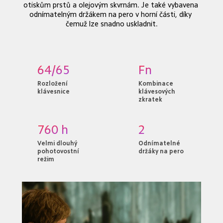
otiskům prstů a olejovým skvrnám. Je také vybavena 
odnímatelným držákem na pero v horní části, díky 
čemuž lze snadno uskladnit.
64/65
Fn
Rozložení 
Kombinace 
klávesnice
klávesových 
zkratek
760 h
2
Velmi dlouhý 
Odnímatelné 
pohotovostní 
držáky na pero
režim