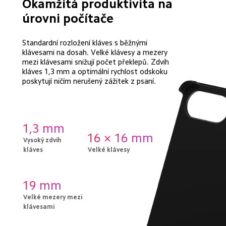
Okamžitá produktivita na 
úrovni počítače
Standardní rozložení kláves s běžnými 
klávesami na dosah. Velké klávesy a mezery 
mezi klávesami snižují počet překlepů. Zdvih 
kláves 1,3 mm a optimální rychlost odskoku 
poskytují ničím nerušený zážitek z psaní.
1,3 mm
16 × 16 mm
Vysoký zdvih 
kláves
Velké klávesy
19 mm
Velké mezery mezi 
klávesami