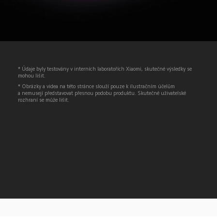
* Údaje byly testovány v interních laboratořích Xiaomi, skutečné výsledky se 
mohou lišit.
* Obrázky a videa na této stránce slouží pouze k ilustračním účelům 
a nemusejí představovat přesnou podobu produktu. Skutečné uživatelské 
rozhraní se může lišit.
Drag down to fresh