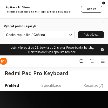
Aplikace Mi Store
PŘEJÍT
Přejděte do aplikace a užijte si lepší zážitek z nakupování.
Vybrat polohu a jazyk
Česká republika / Čeština
Pokračovat
Letní výprodej od 29. června do 2. srpna! Powerbanky, batohy,
elektrokoloběžky a spousta novinek!
Redmi Pad Pro Keyboard
Přehled
Specifikace
Recenze(7)