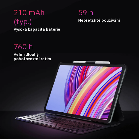
210 mAh 
59 h
(typ.)
Nepřetržité používáni
Vysoká kapacita baterie
760 h
Velmi dlouhý 
pohotovostní režim