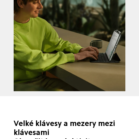
* 64 kláves u americké verze a 65 kláves u britské verze
Velké klávesy a mezery mezi 
klávesami
