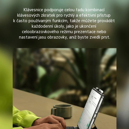
Klávesnice podporuje celou řadu kombinací 
klávesových zkratek pro rychlý a efektivní přístup 
k často používaným funkcím, takže můžete provádět 
každodenní úkoly, jako je ukončení 
celoobrazovkového režimu prezentace nebo 
nastavení jasu obrazovky, aniž byste zvedli prst.