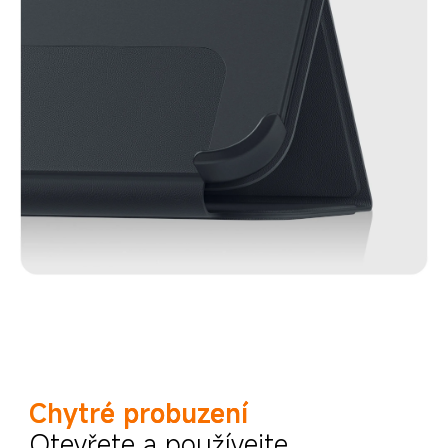
Chytré probuzení
Otevřete a používejte