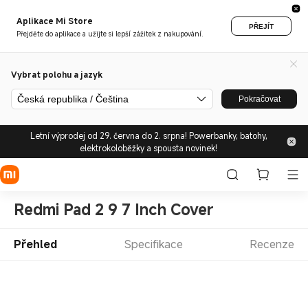
Aplikace Mi Store
PŘEJÍT
Přejděte do aplikace a užijte si lepší zážitek z nakupování.
Vybrat polohu a jazyk
Česká republika / Čeština
Pokračovat
Letní výprodej od 29. června do 2. srpna! Powerbanky, batohy,
elektrokoloběžky a spousta novinek!
Redmi Pad 2 9 7 Inch Cover
Přehled
Specifikace
Recenze