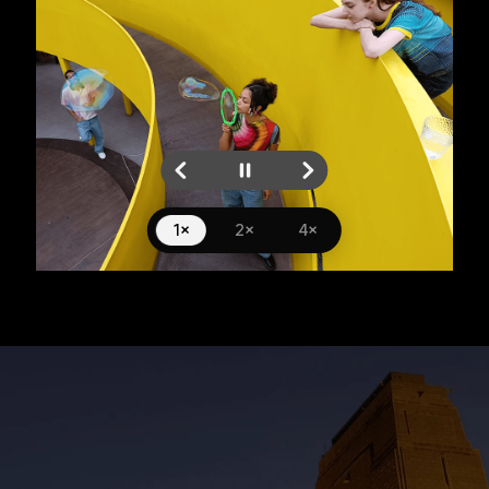
1×
2×
4×