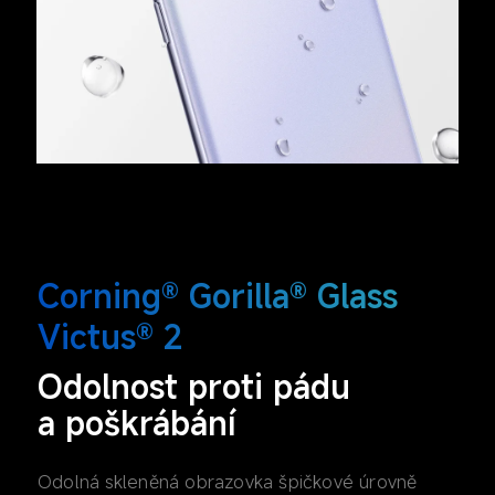
Corning® Gorilla® Glass 
Victus® 2
Odolnost proti pádu 
a poškrábání
Odolná skleněná obrazovka špičkové úrovně 