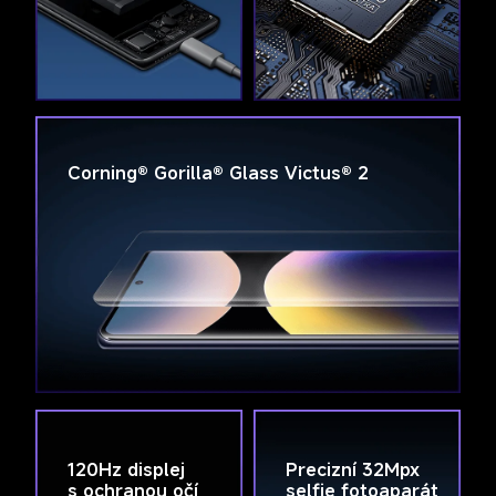
Corning® Gorilla® Glass Victus® 2
120Hz displej 
Precizní 32Mpx 
s ochranou očí
selfie fotoaparát