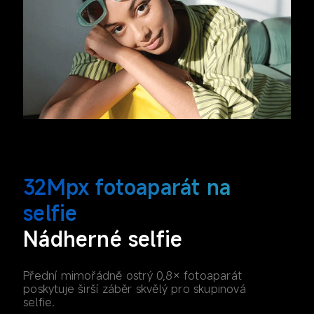
32Mpx fotoaparát na 
selfie
Nádherné selfie
Přední mimořádně ostrý 0,8× fotoaparát 
poskytuje širší záběr skvělý pro skupinová 
selfie.