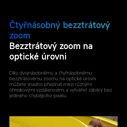
Čtyřnásobný bezztrátový 
zoom
Bezztrátový zoom na 
optické úrovni
Díky dvojnásobnému a čtyřnásobnému 
bezztrátovému zoomu na optické úrovni 
můžete snadno přepínat mezi různými 
ohniskovými vzdálenostmi a vytvářet záběry bez 
jediného chybějícího pixelu.