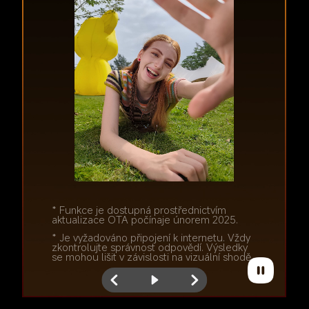
* Funkce je dostupná prostřednictvím 
* Funkce je dostupná prostřednictvím 
aktualizace OTA počínaje únorem 2025.
aktualizace OTA počínaje únorem 2025.
* Je vyžadováno připojení k internetu. Vždy 
* Je vyžadováno připojení k internetu. Vždy 
zkontrolujte správnost odpovědí. Výsledky 
zkontrolujte správnost odpovědí. Výsledky 
se mohou lišit v závislosti na vizuální shodě.
se mohou lišit v závislosti na vizuální shodě.