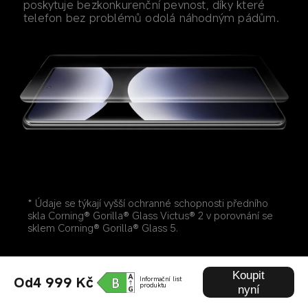
poskytuje bezkonkurenční pevnost, díky které 
telefon bez problémů odolá náhodným pádům.
* Údaje se týkají vyšší ochranné schopnosti předního 
skla Corning® Gorilla® Glass Victus® 2 v porovnání se 
sklem Corning® Gorilla® Glass 5.
Koupit
Od4 999 Kč
Informační list
produktu
nyní