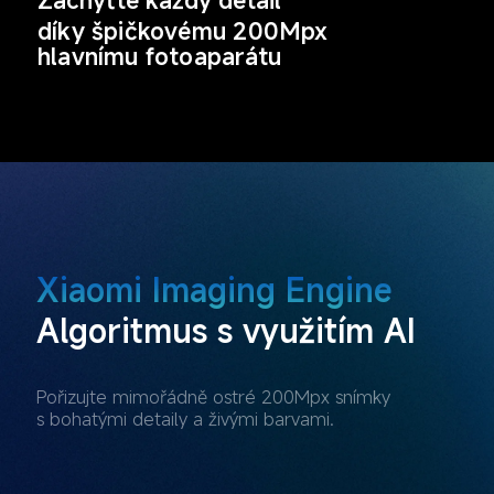
díky špičkovému 200Mpx 
hlavnímu fotoaparátu
Xiaomi Imaging Engine
Algoritmus s využitím AI
Pořizujte mimořádně ostré 200Mpx snímky 
s bohatými detaily a živými barvami.