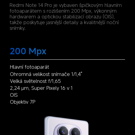
Redmi Note 14 Pro je vybaven špičkovým hlavním 
fotoaparátem s rozlišením 200 Mpx, výkonným 
hardwarem a optickou stabilizací obrazu (OIS), 
takže poskytuje jasnější detaily a kvalitnější noční 
snímky.
200 Mpx
8 Mpx
2 Mpx
Hlavní fotoaparát
Ultraširokoúhlý fotoaparát
Makrofotoaparát
Ohromná velikost snímače 1/1,4"
Velká světelnost f/1,65
2,24 µm, Super Pixely 16 v 1
OIS
Objektiv 7P