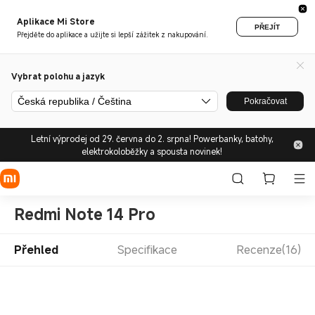
Aplikace Mi Store
PŘEJÍT
Přejděte do aplikace a užijte si lepší zážitek z nakupování.
Vybrat polohu a jazyk
Česká republika / Čeština
Pokračovat
Letní výprodej od 29. června do 2. srpna! Powerbanky, batohy,
elektrokoloběžky a spousta novinek!
Redmi Note 14 Pro
Přehled
Specifikace
Recenze(16)