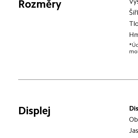
Vý
Rozměry
Ší
Tl
Hm
*Úd
moh
Di
Displej
Ob
Jas