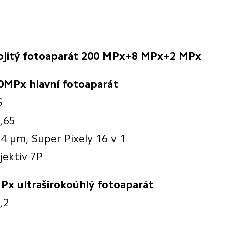
ojitý fotoaparát 200 MPx+8 MPx+2 MPx
0MPx hlavní fotoaparát
S
1,65
24 µm, Super Pixely 16 v 1
jektiv 7P
Px ultraširokoúhlý fotoaparát
,2