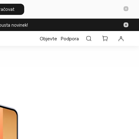
račovat
ousta novinek!
Objevte
Podpora