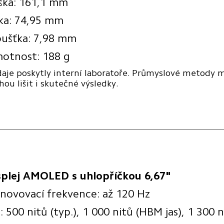
ška: 161,1 mm
řka: 74,95 mm
oušťka: 7,98 mm
otnost: 188 g
aje poskytly interní laboratoře. Průmyslové metody mě
ou lišit i skutečné výsledky.
splej AMOLED s uhlopříčkou 6,67"
novovací frekvence: až 120 Hz
: 500 nitů (typ.), 1 000 nitů (HBM jas), 1 300 n