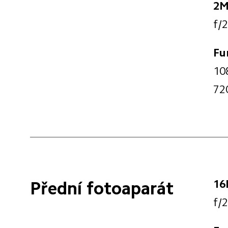
2M
f/2
Fu
10
72
16
Přední fotoaparát
f/2