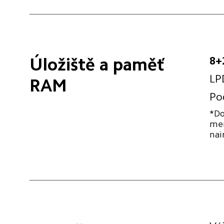
8+
Úložiště a paměť 
LP
RAM
Po
*Do
men
nai