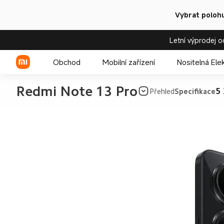
Vybrat polohu
Letní výprodej o
Obchod
Mobilní zařízení
Nositelná Ele
Redmi Note 13 Pro
5
Přehled
Specifikace
Xiaomi řada
REDMI řada
POCO telefony