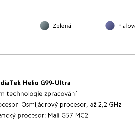
á
Zelená
Fialov
diaTek Helio G99-Ultra
m technologie zpracování
ocesor: Osmijádrový procesor, až 2,2 GHz
afický procesor: Mali-G57 MC2