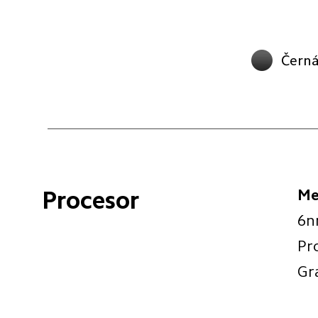
Čern
Me
Procesor
6n
Pr
Gr