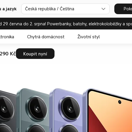
 a jazyk
Česká republika / Čeština
Pok
d 29. června do 2. srpna! Powerbanky, batohy, elektrokoloběžky a sp
ktronika
Chytrá domácnost
Životní styl
 290 Kč
Koupit nyní