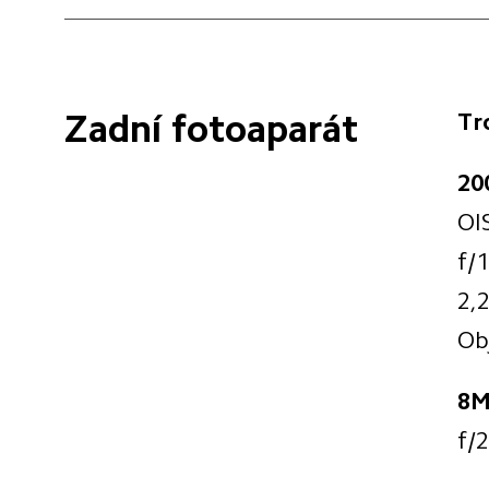
Zadní fotoaparát
Tr
20
OI
f/
2,
Ob
8M
f/2