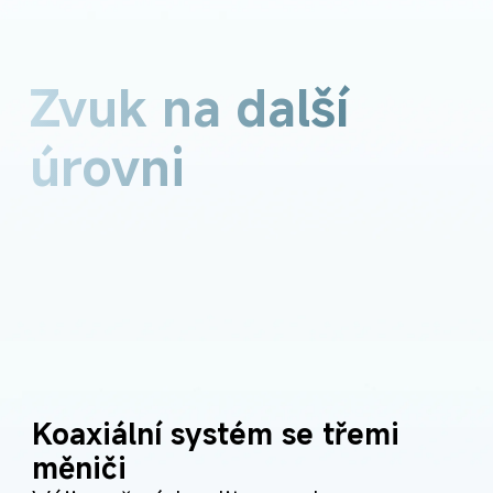
Zvuk na další 
úrovni
Koaxiální systém se třemi 
měniči