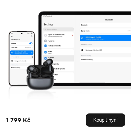
1 799 Kč
Koupit nyní
Sdílení zvuku