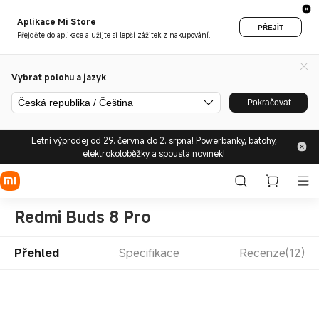
Aplikace Mi Store
PŘEJÍT
Přejděte do aplikace a užijte si lepší zážitek z nakupování.
Vybrat polohu a jazyk
Česká republika / Čeština
Pokračovat
Letní výprodej od 29. června do 2. srpna! Powerbanky, batohy,
elektrokoloběžky a spousta novinek!
Redmi Buds 8 Pro
Přehled
Specifikace
Recenze(12)