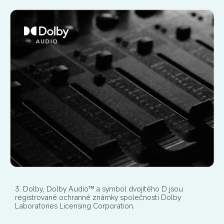
3. Dolby, Dolby Audio™ a symbol dvojitého D jsou 
registrované ochranné známky společnosti Dolby 
Laboratories Licensing Corporation.