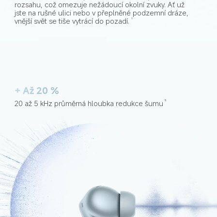
rozsahu, což omezuje nežádoucí okolní zvuky. Ať už 
jste na rušné ulici nebo v přeplněné podzemní dráze, 
vnější svět se tiše vytrácí do pozadí.
1
+ Až 20 %
20 až 5 kHz průměrná hloubka redukce šumu
5