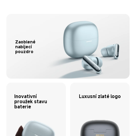
Zaoblené 
nabíjecí 
pouzdro
Inovativní 
Luxusní zlaté logo
proužek stavu 
baterie