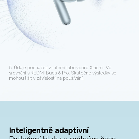
5. Údaje pocházejí z interní laboratoře Xiaomi. Ve 
srovnání s REDMI Buds 6 Pro. Skutečné výsledky se 
mohou lišit v závislosti na používání.
Inteligentně adaptivní