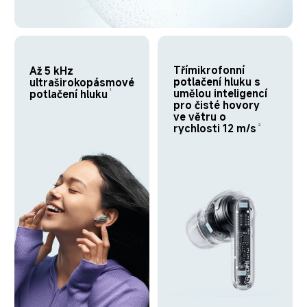
Třímikrofonní 
Až 5 kHz 

potlačení hluku s 
ultraširokopásmové 
umělou inteligencí 
potlačení hluku
1
pro čisté hovory 
ve větru o 
rychlosti 12 m/s
2