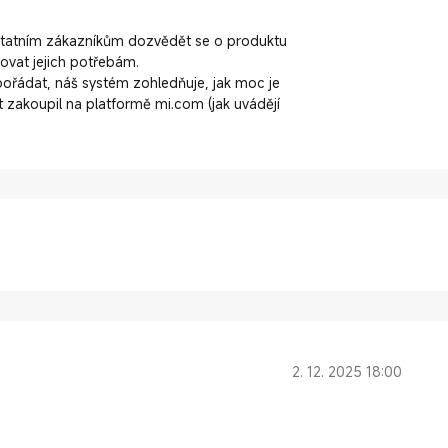
statním zákazníkům dozvědět se o produktu
vovat jejich potřebám.
pořádat, náš systém zohledňuje, jak moc je
kt zakoupil na platformě mi.com (jak uvádějí
2. 12. 2025 18:00