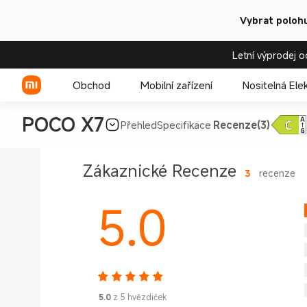
Vybrat polohu
Letní výprodej o
Obchod
Mobilní zařízení
Nositelná Ele
POCO X7
Přehled
Specifikace
Recenze(3)
Xiaomi řada
Zákaznické Recenze
3
recenze
REDMI řada
5.0
POCO telefony
5.0
z 5 hvězdiček