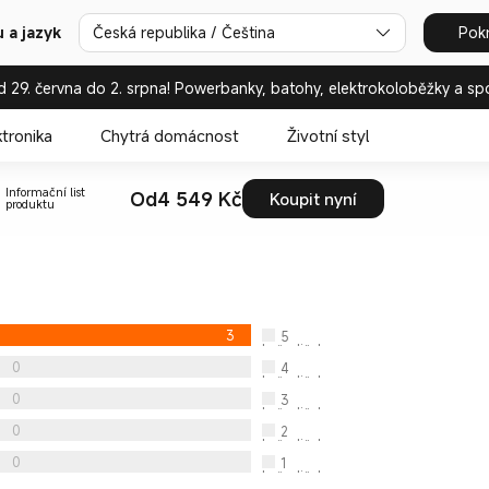
Česká republika / Čeština
Pok
 a jazyk
d 29. června do 2. srpna! Powerbanky, batohy, elektrokoloběžky a sp
ktronika
Chytrá domácnost
Životní styl
Informační list
Od4 549 Kč
Koupit nyní
produktu
3
5
hvězdiček
0
4
hvězdiček
0
3
hvězdiček
0
2
hvězdiček
0
1
hvězdiček