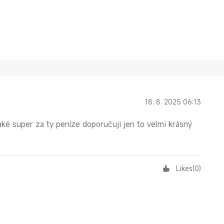
18. 8. 2025 06:13
aké super za ty peníze doporučuji jen to velmi krásný
Likes
(
0
)