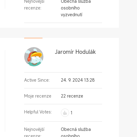
Nejnovější
Obecná služba
recenze:
osobního
vyzvednutí
Jaromír Hodulák
Active Since:
24. 9. 2024 13:28
Moje recenze
22 recenze
Helpful Votes:
1
Nejnovější
Obecná služba
recenze:
osobního