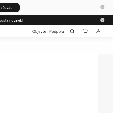
račovat
ousta novinek!
Objevte
Podpora