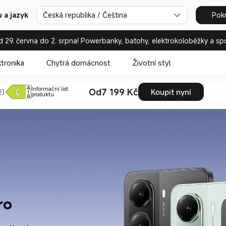
 a jazyk
Česká republika / Čeština
Pok
d 29. června do 2. srpna! Powerbanky, batohy, elektrokoloběžky a sp
ktronika
Chytrá domácnost
Životní styl
Informační list
Od7 199 Kč
2)
Koupit nyní
produktu