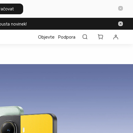
račovat
ousta novinek!
Objevte
Podpora