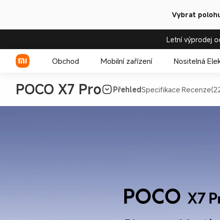
Vybrat polohu
Letní výprodej o
Obchod
Mobilní zařízení
Nositelná Ele
POCO X7 Pro
Přehled
Specifikace
Recenze(2
Xiaomi řada
REDMI řada
POCO telefony