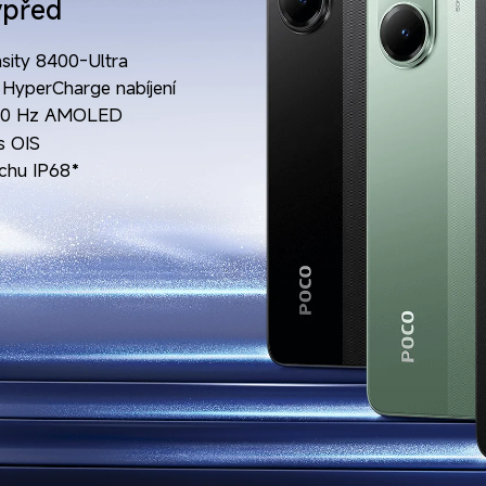
vpřed
sity 8400-Ultra
HyperCharge nabíjení
 120 Hz AMOLED
s OIS
chu IP68*