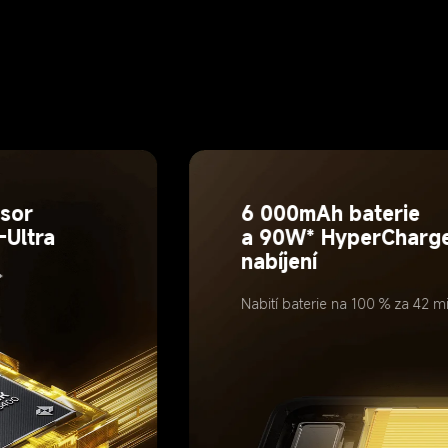
sor 
6 000mAh baterie 
-Ultra
a 90W* HyperCharge
nabíjení
*
Nabití baterie na 100 % za 42 m