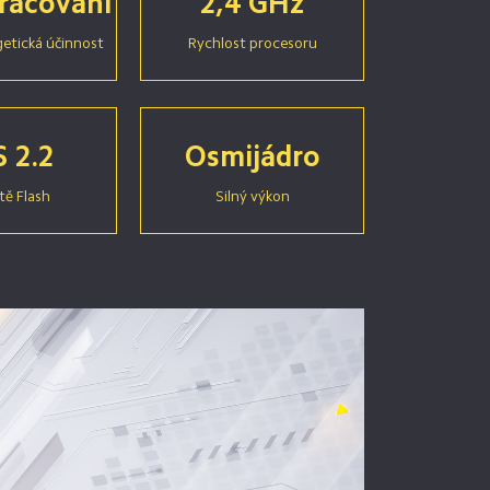
racování
2,4 GHz
getická účinnost
Rychlost procesoru
 2.2
Osmijádro
tě Flash
Silný výkon