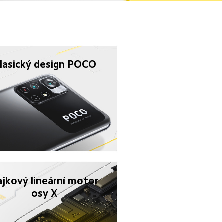
lasický design POCO
ajkový lineární motor 
osy X