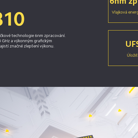
6nm zp
810
Vlajková ener
ičkové technologie 6nm zpracování. 
4 GHz a výkonným grafickým 
UFS
istí značné zlepšení výkonu.
Úložiš