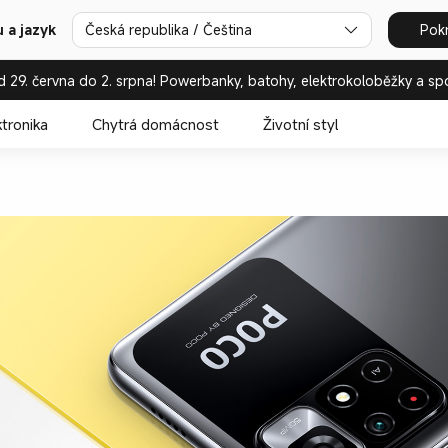
 a jazyk
Česká republika / Čeština
Pok
d 29. června do 2. srpna! Powerbanky, batohy, elektrokoloběžky a sp
ktronika
Chytrá domácnost
Životní styl