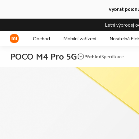
Vybrat polohu
Letní výprodej o
Obchod
Mobilní zařízení
Nositelná Ele
POCO M4 Pro 5G
Přehled
Specifikace
Xiaomi řada
REDMI řada
POCO telefony