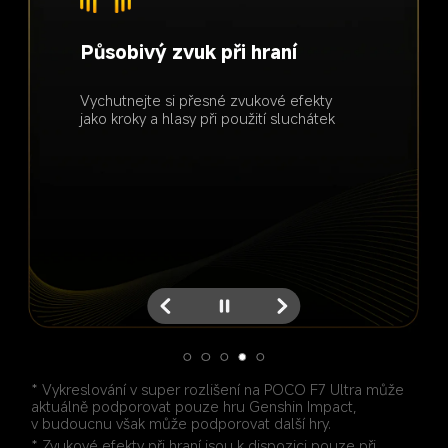
nízká spotřeba energie
Plánování výkonu umělé 
Vykreslování v super 
Působivý zvuk při hraní
Okamžité ovládání her
inteligence
rozlišení
Maximalizace účinnosti procesoru 
zaručené tři hodiny hraní
Vylepšené dotykové ovládání 
Samostatně vyvinutý obrazový algoritmus pro 
a grafického procesoru pro mimořádně 
Vychutnejte si přesné zvukové efekty 
s rychlejší odezvou
vylepšenou kvalitu obrazu
plynulé a nepřetržité hraní
jako kroky a hlasy při použití sluchátek
* Vykreslování v super rozlišení na POCO F7 Ultra může 
aktuálně podporovat pouze hru Genshin Impact, 
v budoucnu však může podporovat další hry.
* Zvukové efekty při hraní jsou k dispozici pouze při 