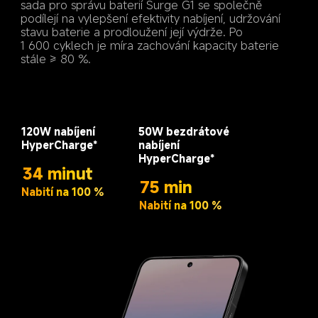
sada pro správu baterií Surge G1 se společně 
podílejí na vylepšení efektivity nabíjení, udržování 
stavu baterie a prodloužení její výdrže. Po 
1 600 cyklech je míra zachování kapacity baterie 
stále ≥ 80 %. 
120W nabíjení 
50W bezdrátové 
HyperCharge*
nabíjení
HyperCharge*
34 minut
75 min
Nabití na 100 %
Nabití na 100 %