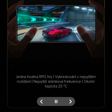
Interpolovaný 
Původní 
snímek 1
snímek A
Režim Game HDR zapnutý
Super rozlišení 2K
Jedna hodina RPG hry | Vykreslování v nejvyšším 
rozlišení | Nejvyšší snímková frekvence | Okolní 
Původní 
Interpolovaný 
teplota 25 ℃
snímek B
snímek 2
Režim Game HDR vypnutý
Původní rozlišení