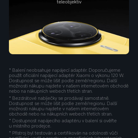
teleobjektiv
* Balení neobsahuje napájecí adaptér. Doporučujeme 
použít oficiální napájecí adaptér Xiaomi o výkonu 120 W. 
Dostupnost se může lišit podle země/regionu. Další 
možnosti nákupu najdete v našem internetovém obchodě 
nebo na nákupních webech třetích stran.
* Bezdrátové nabíječky se prodávají samostatně. 
Dostupnost se může lišit podle země/regionu. Další 
možnosti nákupu najdete v našem internetovém 
obchodě nebo na nákupních webech třetích stran.
* Dostupnost napájecího adaptéru v balení si ověřte 
u místního prodejce.
* Přístroj byl testován a certifikován na odolnosti vůči 
postříkání, vodě a prachu ve specifických laboratorních 