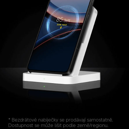
* Bezdrátové nabíječky se prodávají samostatně. 
Dostupnost se může lišit podle země/regionu. 