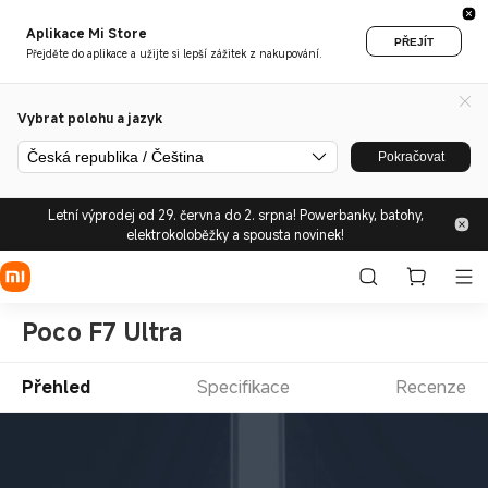
Aplikace Mi Store
PŘEJÍT
Přejděte do aplikace a užijte si lepší zážitek z nakupování.
Vybrat polohu a jazyk
Česká republika / Čeština
Pokračovat
Letní výprodej od 29. června do 2. srpna! Powerbanky, batohy,
elektrokoloběžky a spousta novinek!
Poco F7 Ultra
Přehled
Specifikace
Recenze