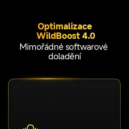
Optimalizace 
WildBoost 4.0
Mimořádné softwarové 
doladění
TŘI hodiny intenzivního hraní
Hrajte déle než kdykoli dřív
stabilní snímková frekvence