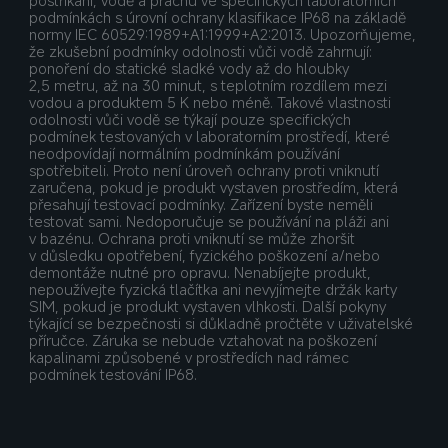
podmínkách s úrovní ochrany klasifikace IP68 na základě 
normy IEC 60529:1989+A1:1999+A2:2013. Upozorňujeme, 
že zkušební podmínky odolnosti vůči vodě zahrnují: 
ponoření do statické sladké vody až do hloubky 
2,5 metru, až na 30 minut, s teplotním rozdílem mezi 
vodou a produktem 5 K nebo méně. Takové vlastnosti 
odolnosti vůči vodě se týkají pouze specifických 
podmínek testovaných v laboratorním prostředí, které 
neodpovídají normálním podmínkám používání 
spotřebiteli. Proto není úroveň ochrany proti vniknutí 
zaručena, pokud je produkt vystaven prostředím, která 
přesahují testovací podmínky. Zařízení byste neměli 
testovat sami. Nedoporučuje se používání na pláži ani 
v bazénu. Ochrana proti vniknutí se může zhoršit 
v důsledku opotřebení, fyzického poškození a/nebo 
demontáže nutné pro opravu. Nenabíjejte produkt, 
nepoužívejte fyzická tlačítka ani nevyjímejte držák karty 
SIM, pokud je produkt vystaven vlhkosti. Další pokyny 
týkající se bezpečnosti si důkladně pročtěte v uživatelské 
příručce. Záruka se nebude vztahovat na poškození 
kapalinami způsobené v prostředích nad rámec 
podmínek testování IP68.