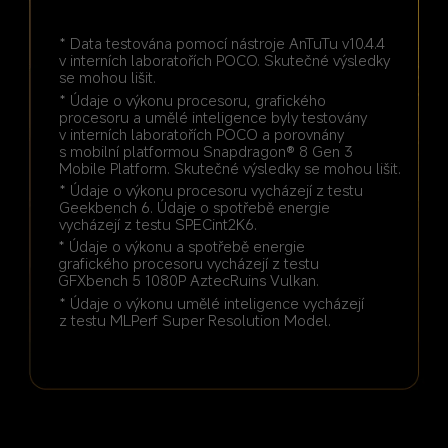
* Data testována pomocí nástroje AnTuTu v10.4.4 
v interních laboratořích POCO. Skutečné výsledky 
se mohou lišit.
* Údaje o výkonu procesoru, grafického 
procesoru a umělé inteligence byly testovány 
v interních laboratořích POCO a porovnány 
s mobilní platformou Snapdragon® 8 Gen 3 
Mobile Platform. Skutečné výsledky se mohou lišit.
* Údaje o výkonu procesoru vycházejí z testu 
Geekbench 6. Údaje o spotřebě energie 
vycházejí z testu SPECint2K6.
* Údaje o výkonu a spotřebě energie 
grafického procesoru vycházejí z testu 
GFXbench 5 1080P AztecRuins Vulkan.
* Údaje o výkonu umělé inteligence vycházejí 
z testu MLPerf Super Resolution Model.