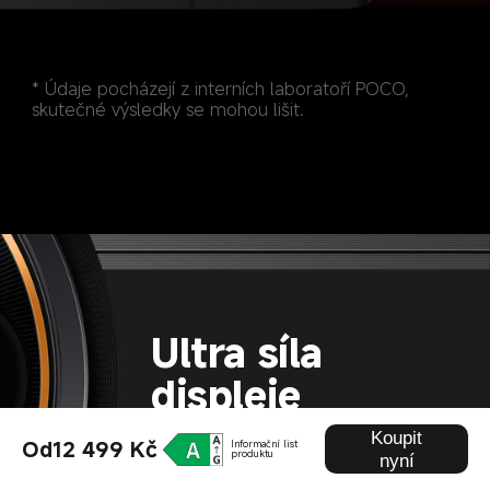
* Údaje pocházejí z interních laboratoří POCO, 
skutečné výsledky se mohou lišit.
Ultra síla 
displeje
Koupit
Od12 499 Kč
Informační list
produktu
nyní