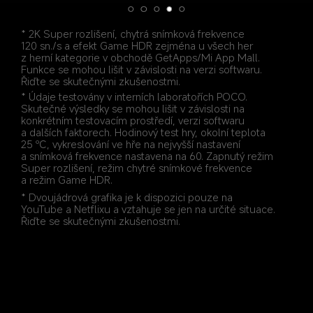
* 2K Super rozlišení, chytrá snímková frekvence 
120 sn./s a efekt Game HDR zejména u všech her 
z herní kategorie v obchodě GetApps/Mi App Mall. 
Funkce se mohou lišit v závislosti na verzi softwaru. 
Řiďte se skutečnými zkušenostmi.
* Údaje testovány v interních laboratořích POCO. 
Skutečné výsledky se mohou lišit v závislosti na 
konkrétním testovacím prostředí, verzi softwaru 
a dalších faktorech. Hodinový test hry, okolní teplota 
25 ℃, vykreslování ve hře na nejvyšší nastavení 
a snímková frekvence nastavena na 60. Zapnutý režim 
Super rozlišení, režim chytré snímkové frekvence 
a režim Game HDR.
* Dvoujádrová grafika je k dispozici pouze na 
YouTube a Netflixu a vztahuje se jen na určité situace. 
Řiďte se skutečnými zkušenostmi.