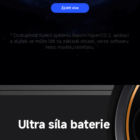
Zjistit více
* Dostupnost funkcí systému Xiaomi HyperOS 2, aplikací 
a služeb se může lišit na základě oblasti, verze softwaru 
nebo modelu telefonu.
Ultra síla baterie