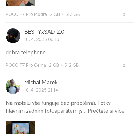
POCO F7 Pro Modrá 12 GB + 512 GB
0
BESTYxSAD 2.0
18. 4. 2025 06:18
dobra telephone
POCO F7 Pro Černá 12 GB + 512 GB
0
Michal Marek
10. 4. 2025 21:14
Na mobilu vše funguje bez problémů. Fotky
hlavním zadním fotoaparátem js ...
Přečtěte si více