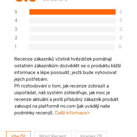
5
5
4
0
3
0
2
0
1
0
Recenze zákazníků včetně hvězdiček pomáhají
ostatním zákazníkům dozvědět se o produktu bližší
informace a lépe posoudit, jestli bude vyhovovat
jejich potřebám.
Při rozhodování o tom, jak recenze zobrazit a
uspořádat, náš systém zohledňuje, jak moc je
recenze aktuální a jestli příslušný zákazník produkt
zakoupil na platformě mi.com (jak uvádějí naše
podmínky recenzí).
Další informace>
Vše
(
5
)
Most Recent
Images
(
3
)