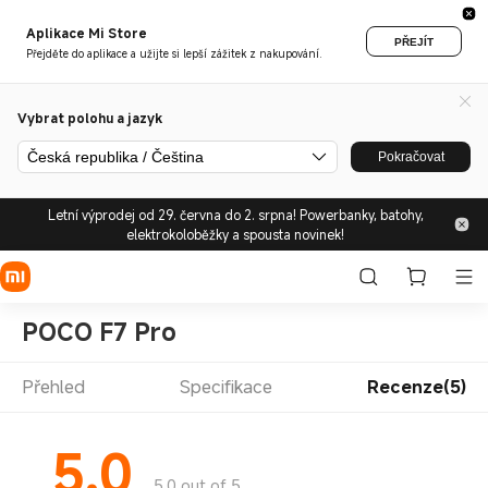
Aplikace Mi Store
PŘEJÍT
Přejděte do aplikace a užijte si lepší zážitek z nakupování.
Vybrat polohu a jazyk
Česká republika / Čeština
Pokračovat
Letní výprodej od 29. června do 2. srpna! Powerbanky, batohy,
elektrokoloběžky a spousta novinek!
POCO F7 Pro
Přehled
Specifikace
Recenze(5)
5.0
5.0 out of 5