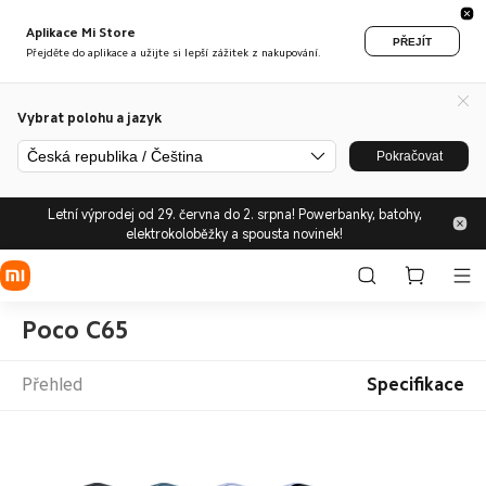
Aplikace Mi Store
PŘEJÍT
Přejděte do aplikace a užijte si lepší zážitek z nakupování.
Vybrat polohu a jazyk
Česká republika / Čeština
Pokračovat
Letní výprodej od 29. června do 2. srpna! Powerbanky, batohy,
elektrokoloběžky a spousta novinek!
Poco C65
Přehled
Specifikace