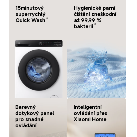
15minutový 
Hygienické parní 
superrychlý 
čištění zneškodní 
3
Quick Wash
až 99,99 % 
2
bakterií
Inteligentní 
Barevný 
ovládání přes 
dotykový panel 
Xiaomi Home
pro snadné 
ovládání