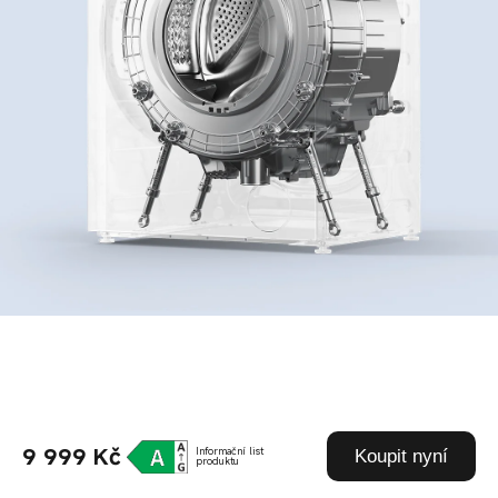
9 999 Kč
Informační list
Koupit nyní
produktu
2letá záruka na 