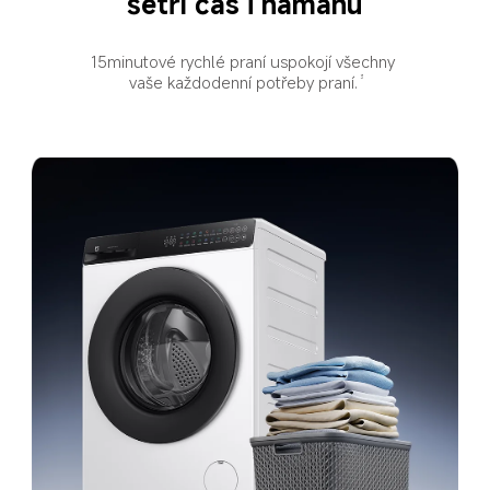
šetří čas i námahu
15minutové rychlé praní uspokojí všechny 
vaše každodenní potřeby praní.
3