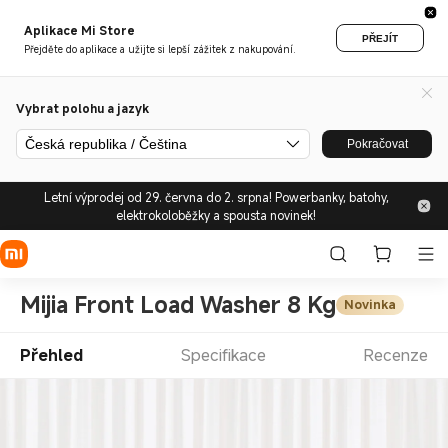
Aplikace Mi Store
PŘEJÍT
Přejděte do aplikace a užijte si lepší zážitek z nakupování.
Vybrat polohu a jazyk
Česká republika / Čeština
Pokračovat
Letní výprodej od 29. června do 2. srpna! Powerbanky, batohy,
elektrokoloběžky a spousta novinek!
Mijia Front Load Washer 8 Kg
Novinka
Přehled
Specifikace
Recenze