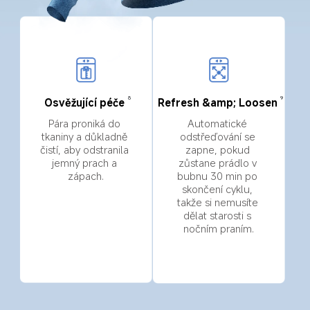
8
9
Osvěžující péče
Refresh &amp; Loosen
Pára proniká do 
Automatické 
tkaniny a důkladně 
odstřeďování se 
čistí, aby odstranila 
zapne, pokud 
jemný prach a 
zůstane prádlo v 
zápach.
bubnu 30 min po 
skončení cyklu, 
takže si nemusíte 
dělat starosti s 
nočním praním.