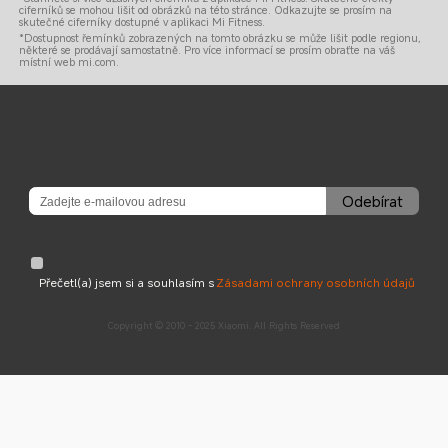
ciferníků se mohou lišit od obrázků na této stránce. Odkazujte se prosím na 
skutečné ciferníky dostupné v aplikaci Mi Fitness.
*Dostupnost řemínků zobrazených na tomto obrázku se může lišit podle regionu, 
některé se prodávají samostatně. Pro více informací se prosím obraťte na váš 
místní web mi.com.
Odebírat
Přečetl(a) jsem si a souhlasím s
Zásadami ochrany osobních údajů
Copyright © 2010 - 2025 Xiaomi. All Rights Reserved