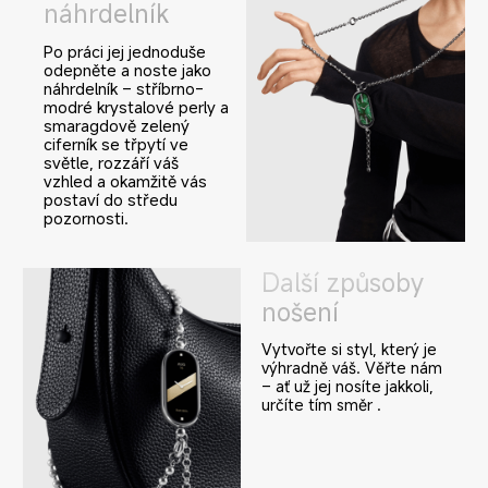
náhrdelník
Po práci jej jednoduše 
odepněte a noste jako 
náhrdelník – stříbrno-
modré krystalové perly a 
smaragdově zelený 
ciferník se třpytí ve 
světle, rozzáří váš 
vzhled a okamžitě vás 
postaví do středu 
pozornosti.
Další způsoby 
nošení
Vytvořte si styl, který je 
výhradně váš. Věřte nám 
– ať už jej nosíte jakkoli, 
určíte tím směr .