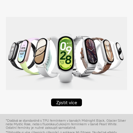
Zjistit více
*Dodává se standardně s TPU řemínkem v barvách Midnight Black, Glacier Silver 
nebo Mystic Rose, nebo s fluorokaučukovým řemínkem v barvě Pearl White. 
Ostatní řemínky je nutné zakoupit samostatně.
*Stáhněte si více úžasných ciferníků z aplikace Mi Fitness. Skutečné efekty 