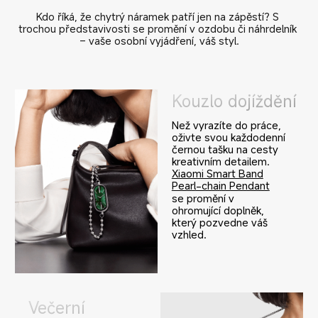
Kdo říká, že chytrý náramek patří jen na zápěstí? S 
trochou představivosti se promění v ozdobu či náhrdelník 
– vaše osobní vyjádření, váš styl.
Kouzlo dojíždění
Než vyrazíte do práce, 
oživte svou každodenní 
černou tašku na cesty 
kreativním detailem.
Xiaomi Smart Band
Pearl-chain Pendant
se promění v 
ohromující doplněk, 
který pozvedne váš 
vzhled.
Večerní 