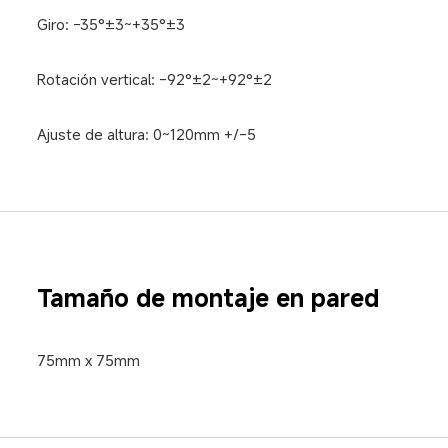
Giro: -35°±3~+35°±3
Rotación vertical: -92°±2~+92°±2
Ajuste de altura: 0~120mm +/-5
Tamaño de montaje en pared
75mm x 75mm