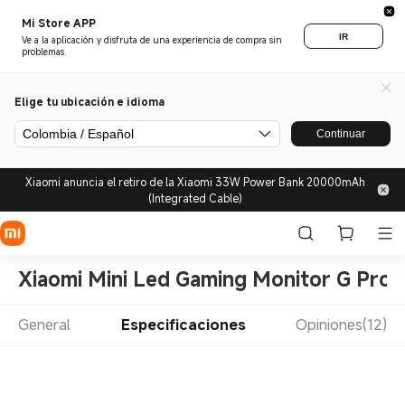
Mi Store APP
IR
Ve a la aplicación y disfruta de una experiencia de compra sin
problemas.
Elige tu ubicación e idioma
Colombia / Español
Continuar
Xiaomi anuncia el retiro de la Xiaomi 33W Power Bank 20000mAh
(Integrated Cable)
Xiaomi Mini Led Gaming Monitor G Pro 
General
Especificaciones
Opiniones(12)