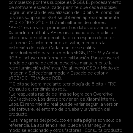
compuesto por tres subpíxeles (RGB). El procesamiento 
de software especializado permite que cada subpíxel 
logre un efecto de visualización de 10 bits. Al combinar 
los tres subpíxeles RGB se obtienen aproximadamente 
2^10 × 2^10 × 2^10 ≈ 1.07 mil millones de colores.
*∆E < 1 es un valor promedio. Los datos provienen de 
Xiaomi Internal Labs. ∆E es una unidad para medir la 
diferencia de color percibida en un espacio de color 
uniforme. Cuanto menor es el valor, menor es la 
distorsión del color. Cada monitor se calibra 
individualmente para los modos sRGB, DCI-P3 y Adobe 
RGB e incluye un informe de calibración. Para activar el 
modo de gama de color, desactiva manualmente la 
retroiluminación dinámica. Ve al menú OSD > Modo de 
imagen > Seleccionar modo > Espacio de color > 
sRGB/DCI-P3/Adobe RGB.
*10 bits se logra mediante tecnología de 8 bits + FRC. 
Consulta el rendimiento real.
*La respuesta rápida de 1ms se logra con Overdrive 
(OD) activado. Los datos provienen de Xiaomi Internal 
Labs. El rendimiento real puede variar según la versión 
del software, el entorno de prueba y la versión del 
producto.
*Las imágenes del producto en esta página son solo de 
referencia. La apariencia real puede variar según el 
modo seleccionado y otros factores.  Consulta producto 