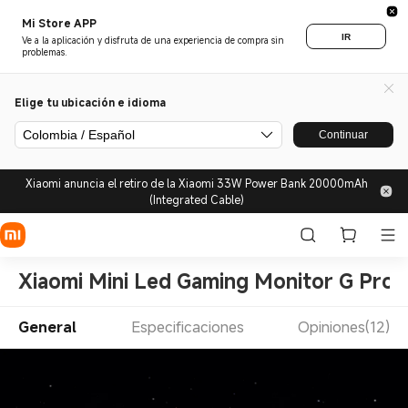
Mi Store APP
IR
Ve a la aplicación y disfruta de una experiencia de compra sin
problemas.
Elige tu ubicación e idioma
Colombia / Español
Continuar
Xiaomi anuncia el retiro de la Xiaomi 33W Power Bank 20000mAh
(Integrated Cable)
Xiaomi Mini Led Gaming Monitor G Pro 
General
Especificaciones
Opiniones(12)