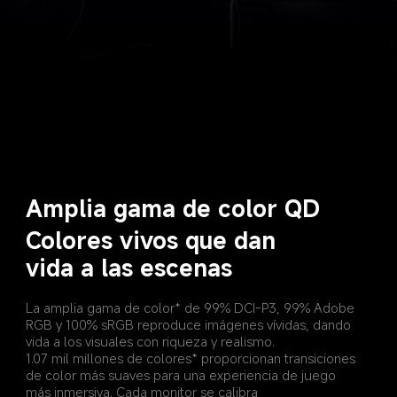
Amplia gama de color QD
Colores vivos que dan 
vida a las escenas
La amplia gama de color* de 99% DCI-P3, 99% Adobe 
RGB y 100% sRGB reproduce imágenes vívidas, dando 
vida a los visuales con riqueza y realismo.
1.07 mil millones de colores* proporcionan transiciones 
de color más suaves para una experiencia de juego 
más inmersiva. Cada monitor se calibra 