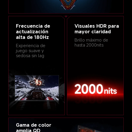
Frecuencia de 
Visuales HDR para 
actualización 
mayor claridad
alta de 180Hz
Brillo máximo de 
hasta 2000nits
Experiencia de 
juego suave y 
sedosa sin lag
Gama de color 
amplia QD