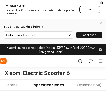
Mi Store APP
IR
Ve a la aplicación y disfruta de una experiencia de compra sin
problemas.
Elige tu ubicación e idioma
Colombia / Español
Continuar
Xiaomi anuncia el retiro de la Xiaomi 33W Power Bank 20000mAh
(Integrated Cable)
Xiaomi Electric Scooter 6
General
Especificaciones
Opiniones(54)