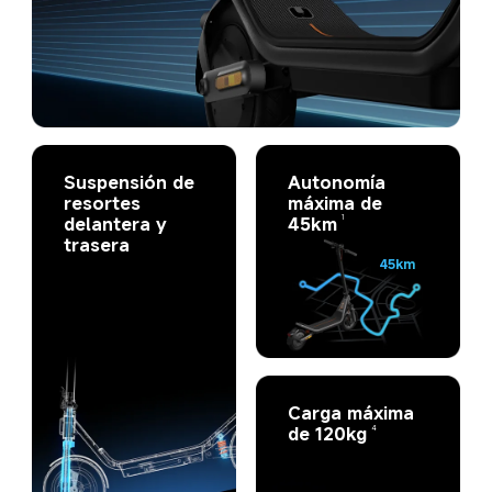
Suspensión de 
Autonomía 
resortes 
máxima de 
1
delantera y 
45km
trasera
45km
Carga máxima 
de 120kg
4