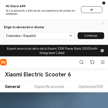
Mi Store APP
IR
Ve a la aplicación y disfruta de una experiencia de compra sin
problemas.
Elige tu ubicación e idioma
Colombia / Español
Continuar
Xiaomi anuncia el retiro de la Xiaomi 33W Power Bank 20000mAh
(Integrated Cable)
Xiaomi Electric Scooter 6
General
Especificaciones
Opiniones(54)