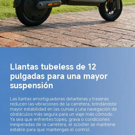
Llantas tubeless de 12 
pulgadas para una mayor 
suspensión
Las llantas amortiguadoras delanteras y traseras 
reducen las vibraciones de la carretera, brindándote 
mayor estabilidad en las curvas y una navegación de 
obstáculos más segura para un viaje más cómodo.
Ya sea que enfrentes topes, grava o condiciones 
inesperadas de la carretera, el scooter se mantiene 
estable para que mantengas el control.