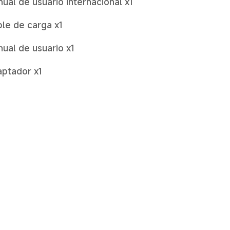
ual de usuario internacional x1
le de carga x1
ual de usuario x1
ptador x1