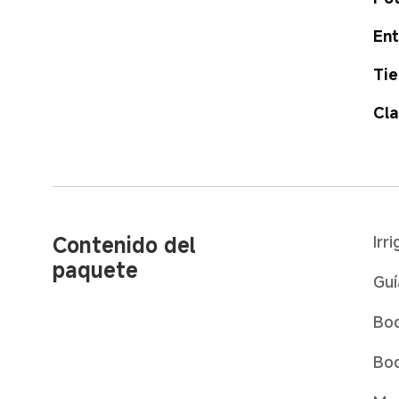
Ent
Ti
Cla
Contenido del 
Irr
paquete
Guí
Boq
Boq