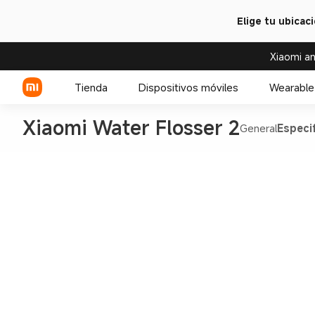
Elige tu ubicac
Xiaomi an
Tienda
Dispositivos móviles
Wearable
Xiaomi Water Flosser 2
General
Especi
Serie Xiaomi
Serie REDMI
Celulares POCO