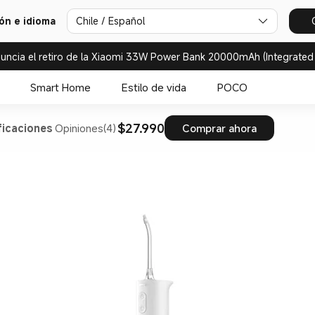
ión e idioma
Chile / Español
uncia el retiro de la Xiaomi 33W Power Bank 20000mAh (Integrated
Smart Home
Estilo de vida
POCO
$27.990
ficaciones
Opiniones(4)
Comprar ahora