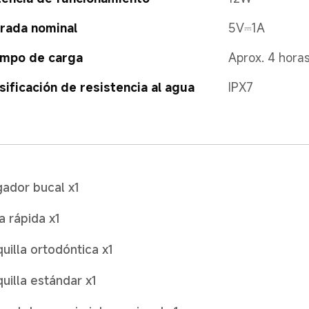
rada nominal
5V⎓1A
empo de carga
Aprox. 4 hora
sificación de resistencia al agua
IPX7
igador bucal x1
a rápida x1
uilla ortodóntica x1
uilla estándar x1