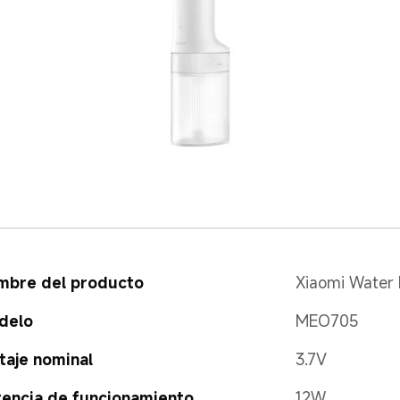
mbre del producto
Xiaomi Water 
delo
MEO705
taje nominal
3.7V
encia de funcionamiento
12W