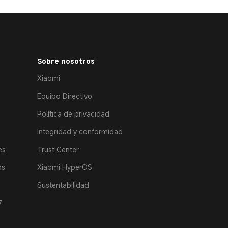
Sobre nosotros
Xiaomi
Equipo Directivo
Política de privacidad
Integridad y conformidad
es
Trust Center
os
Xiaomi HyperOS
Sustentabilidad
7