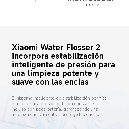
ineficaz
Xiaomi Water Flosser 2 
incorpora estabilización 
inteligente de presión para 
una limpieza potente y 
suave con las encías
El sistema inteligente de estabilización permite 
mantener una presión pulsada constante

incluso con poca batería, garantizando una 
limpieza eficaz mientras protege las encías