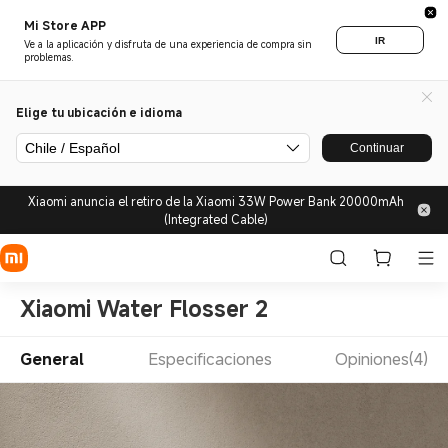
Mi Store APP
IR
Ve a la aplicación y disfruta de una experiencia de compra sin
problemas.
Elige tu ubicación e idioma
Chile / Español
Continuar
Xiaomi anuncia el retiro de la Xiaomi 33W Power Bank 20000mAh
(Integrated Cable)
Xiaomi Water Flosser 2
General
Especificaciones
Opiniones(4)