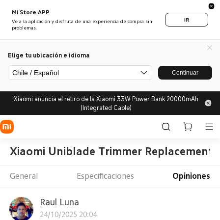
Mi Store APP
IR
Ve a la aplicación y disfruta de una experiencia de compra sin
problemas.
Elige tu ubicación e idioma
Chile / Español
Continuar
Xiaomi anuncia el retiro de la Xiaomi 33W Power Bank 20000mAh
(Integrated Cable)
Xiaomi Uniblade Trimmer Replacement
General
Especificaciones
Opiniones
Raul Luna
24/10/2025 20:04