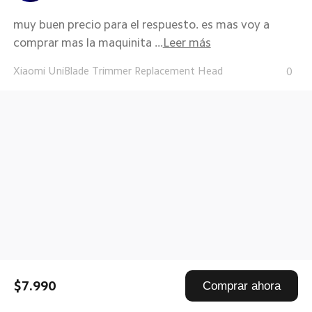
muy buen precio para el respuesto. es mas voy a
comprar mas la maquinita ...
Leer más
Xiaomi UniBlade Trimmer Replacement Head
0
$7.990
Comprar ahora