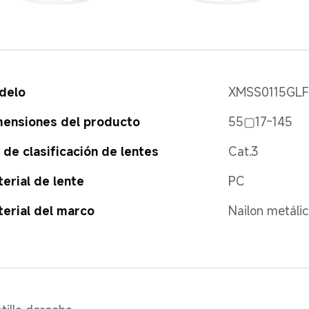
delo
XMSS0115GL
ensiones del producto
55▢17-145
 de clasificación de lentes
Cat.3
erial de lente
PC
erial del marco
Nailon metáli