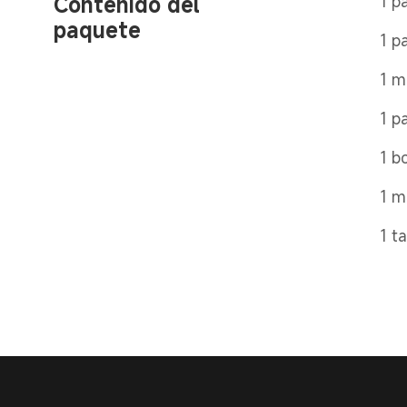
Contenido del 
1 p
paquete
1 p
1 m
1 p
1 b
1 m
1 t