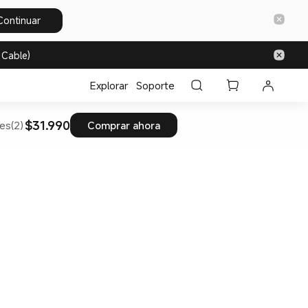
Continuar
 Cable)
Explorar
Soporte
$31.990
es(2)
Comprar ahora