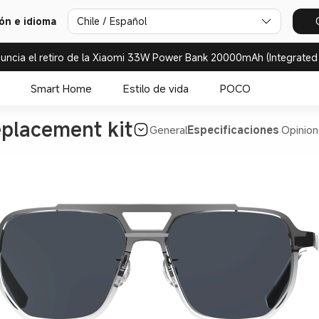
ión e idioma
Chile / Español
uncia el retiro de la Xiaomi 33W Power Bank 20000mAh (Integrated
Smart Home
Estilo de vida
POCO
placement kit
General
Especificaciones
Opinion