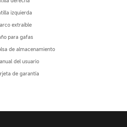
atilla derecha
atilla izquierda
arco extraíble
año para gafas
olsa de almacenamiento
anual del usuario
arjeta de garantía