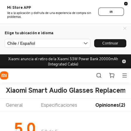
Mi Store APP
IR
Ve a la aplicación y disfruta de una experiencia de compra sin
problemas.
Elige tu ubicación e idioma
Chile / Español
Continuar
Xiaomi anuncia el retiro de la Xiaomi 33W Power Bank 20000mAh
(Integrated Cable)
Xiaomi Smart Audio Glasses Replacemen
General
Especificaciones
Opiniones(2)
5.0