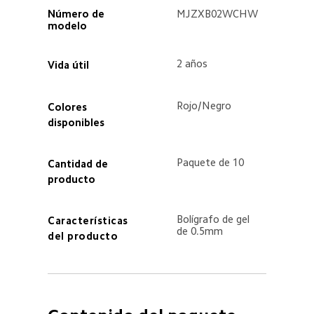
Número de 
MJZXB02WCHW  
modelo  
2 años  
Vida útil  
Rojo/Negro  
Colores 
disponibles  
Paquete de 10  
Cantidad de 
producto  
Bolígrafo de gel 
Características 
de 0.5mm  
del producto  