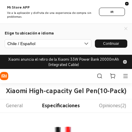
Mi Store APP
IR
Ve a la aplicación y disfruta de una experiencia de compra sin
problemas.
Elige tu ubicación e idioma
Chile / Español
Continuar
Xiaomi anuncia el retiro de la Xiaomi 33W Power Bank 20000mAh
(Integrated Cable)
Xiaomi High-capacity Gel Pen(10-Pack)
General
Especificaciones
Opiniones(2)