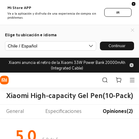
Mi Store APP
IR
Ve a la aplicación y disfruta de una experiencia de compra sin
problemas.
Elige tu ubicación e idioma
Chile / Español
Continuar
Xiaomi anuncia el retiro de la Xiaomi 33W Power Bank 20000mAh
(Integrated Cable)
Xiaomi High-capacity Gel Pen(10-Pack)
General
Especificaciones
Opiniones(2)
5.0