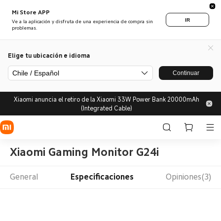
Mi Store APP
IR
Ve a la aplicación y disfruta de una experiencia de compra sin
problemas.
Elige tu ubicación e idioma
Chile / Español
Continuar
Xiaomi anuncia el retiro de la Xiaomi 33W Power Bank 20000mAh
(Integrated Cable)
Xiaomi Gaming Monitor G24i
General
Especificaciones
Opiniones(3)